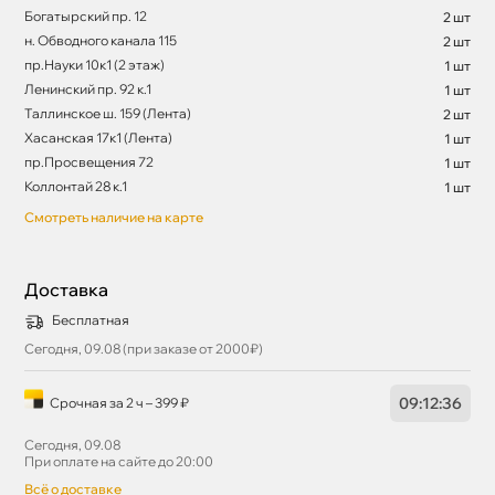
Богатырский пр. 12
2 шт
н. Обводного канала 115
2 шт
пр.Науки 10к1 (2 этаж)
1 шт
Ленинский пр. 92 к.1
1 шт
Таллинское ш. 159 (Лента)
2 шт
Хасанская 17к1 (Лента)
1 шт
пр.Просвещения 72
1 шт
Коллонтай 28 к.1
1 шт
Смотреть наличие на карте
Доставка
Бесплатная
Сегодня, 09.08 (при заказе от 2000₽)
09
:
12
:
36
Срочная за 2 ч – 399 ₽
Сегодня, 09.08
При оплате на сайте до 20:00
сё о доставке