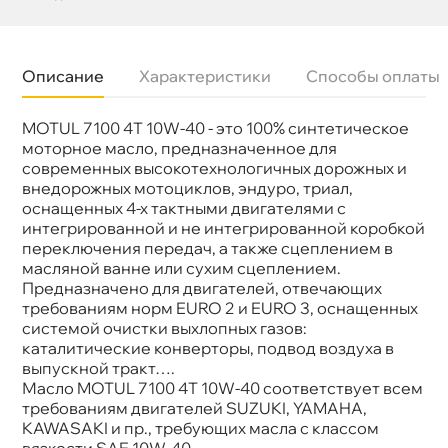
Описание
Характеристики
Способы оплаты
MOTUL 7100 4T 10W-40 - это 100% синтетическое
язкость
10W-40
Бренд
MOTUL
моторное масло, предназначенное для
Тип масла
Синтетика
современных высокотехнологичных дорожных и
Спецификации
API SN/SM/SL/SJ/SH/SG
недорожных мотоциклов, эндуро, триал,
Объем
4л
оснащенных 4-х тактными двигателями с
Артикул
104092/112122/112875
интегрированной и не интегрированной коробкой
Применение
Двигатель
переключения передач, а также сцеплением
масляной ванне или сухим сцеплением.
Предназначено для двигателей, отвечающих
требованиям норм EURO 2 и EURO 3, оснащенных
системой очистки выхлопных газов:
каталитические конверторы, подвод воздуха
ыпускной тракт….
Масло MOTUL 7100 4T 10W-40 соответствует всем
требованиям двигателей SUZUKI, YAMAHA,
KAWASAKI и пр., требующих масла с классом
язкости SAE 10W-40.