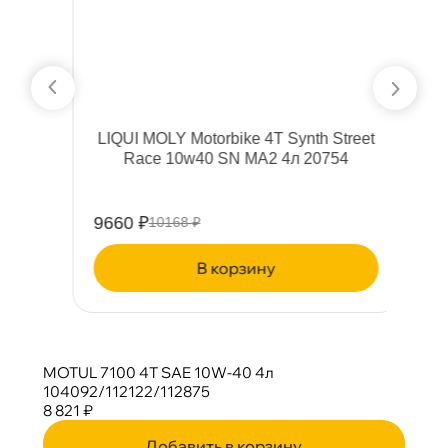
LIQUI MOLY Motorbike 4T Synth Street
Race 10w40 SN MA2 4л 20754
9660 ₽
1
10168 ₽
корзину
MOTUL 7100 4T SAE 10W-40 4л
104092/112122/112875
8 821 ₽
Добавить в корзину