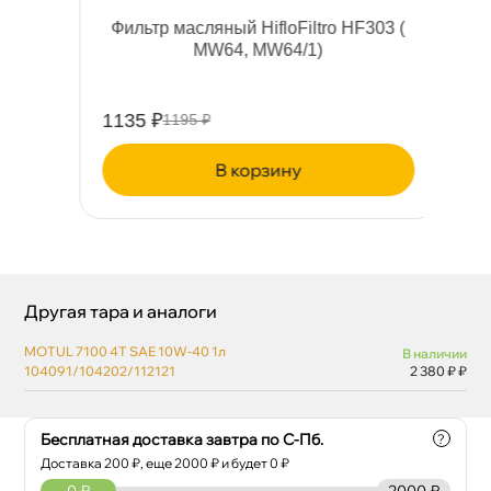
е
Фильтр масляный HifloFiltro HF303 (
MW64, MW64/1)
1135 ₽
12
1195 ₽
корзину
Другая тара и аналоги
MOTUL 7100 4T SAE 10W-40 1л
наличии
104091/104202/112121
2 380 ₽ ₽
Бесплатная доставка завтра по С-Пб.
?
Доставка
200
₽, еще
2000
₽ и будет 0 ₽
0
₽
2000 ₽