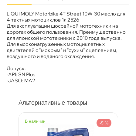
LIQUI MOLY Motorbike 4T Street 10W-30 масло для
язкость
10W-30
Бренд
LIQUI MOLY
4-тактных мотоциклов 1л 2526
Тип масла
Синтетика
Для эксплуатации шоссейной мототехники на
Спецификации
API: SN Plus JASO: MA2
дорогах общего пользования. Преимущественно
Объем
1л
для японской мототехники с 2010 года выпуска.
Артикул
2526
Для высоконагруженных мотоциклетных
Применение
Двигатель
двигателей с "мокрым" и "сухим" сцеплением,
оздушного и водяного охлаждения.
Допуск:
-API: SN Plus
-JASO: MA2
Альтернативные товары
наличии
н
%
-5 %