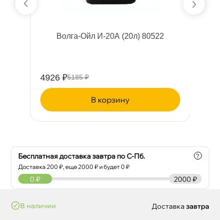
я с
олга-Ойл И-20А (20л) 80522
MO
4926 ₽
48
5185 ₽
корзину
Бесплатная доставка завтра по С-Пб.
?
Доставка
200
₽, еще
2000
₽ и будет 0 ₽
0
₽
2000 ₽
наличии
Доставка
завтра