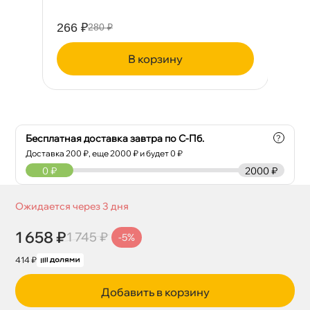
266 ₽
38
280 ₽
корзину
Бесплатная доставка завтра по С-Пб.
?
Доставка
200
₽, еще
2000
₽ и будет 0 ₽
0
₽
2000 ₽
Ожидается через 3 дня
1 658 ₽
1 745 ₽
-5%
414 ₽
Добавить в корзину