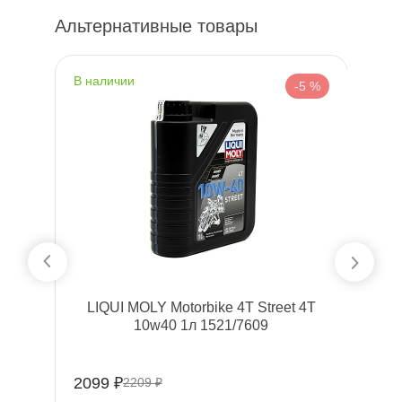
Альтернативные товары
наличии
н
%
-5 %
LIQUI MOLY Motorbike 4T Street 4T
10w40 1л 1521/7609
2099 ₽
1
2209 ₽