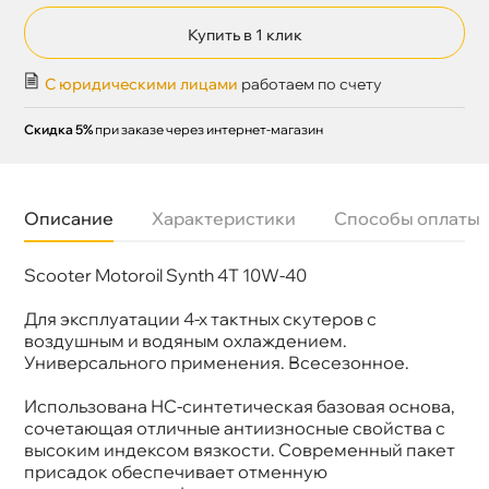
Купить в 1 клик
С юридическими лицами
работаем по счету
Скидка 5%
при заказе через интернет-магазин
Описание
Характеристики
Способы оплаты
Scooter Motoroil Synth 4T 10W-40
язкость
10W-40
Бренд
LIQUI MOLY
Тип масла
Синтетика
Для эксплуатации 4-х тактных скутеров с
Допуски
JASO: MA2
оздушным и водяным охлаждением.
Спецификации
API: SL
Универсального применения. Всесезонное.
Объем
1л
Артикул
7522
Использована НС-синтетическая базовая основа,
сочетающая отличные антиизносные свойства с
ысоким индексом вязкости. Современный пакет
присадок обеспечивает отменную