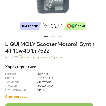
LIQUI MOLY Scooter Motoroil Synth
4T 10w40 1л 7522
Арт: 7522
Сертифицированный продукт
Характеристики
язкость
10W-40
Бренд
LIQUI MOLY
Тип масла
Синтетика
Допуски
JASO: MA2
Спецификации
API: SL
Смотреть все