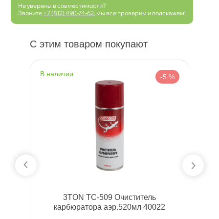
Не уверены в совместимости?
Звоните
+7 (812) 490-74-62
, мы все проверим и подскажем!
С этим товаром покупают
наличии
н
 %
-5 %
3TON ТС-509 Очиститель
W
карбюратора аэр.520мл 40022