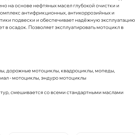
но на основе нефтяных масел глубокой очистки и
комплекс антифрикционных, антикоррозийных и
10W MOTO (1л)
стики подвески и обеспечивает надёжную эксплуатацию
ет в осадок. Позволяет эксплуатировать мотоцикл
Срочная за 2 ч – 399 ₽
я, 08.08 (при заказе от 2000₽)
ня
лы, дорожные мотоциклы, квадроциклы, мопеды,
иал - мотоциклы, эндуро мотоциклы
т
атур, смешивается со всеми стандартными маслами
т