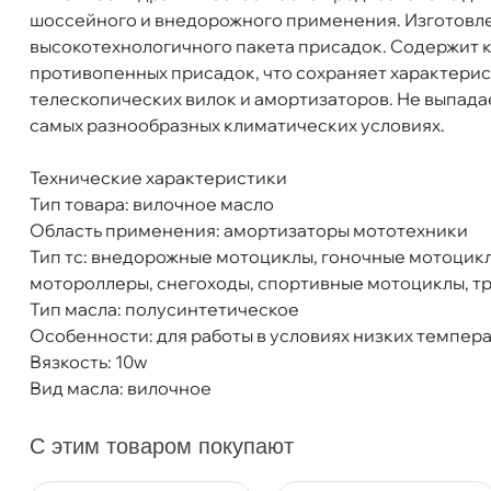
шоссейного и внедорожного применения. Изготовле
Тип масла
Полусинтетика
ысокотехнологичного пакета присадок. Содержит 
Объем
1л
LAVR LN7784 Вилочное масло RIDE Fork oil 
противопенных присадок, что сохраняет характери
Артикул
Ln7784
телескопических вилок и амортизаторов. Не выпада
Применение
Гидравлика
самых разнообразных климатических условиях.
Технические характеристики
Бесплатная
Сегодн
Тип товара: вилочное масло
Область применения: амортизаторы мототехники
Самовывоз
Сегод
Тип тс: внедорожные мотоциклы, гоночные мотоцик
мотороллеры, снегоходы, спортивные мотоциклы, тр
Тип масла: полусинтетическое
ул. Салова, д. 30
0 ш
Особенности: для работы в условиях низких темпер
Пн-Пт
09.30 - 19.00
Сб-Вс
10.00 - 19.00
язкость: 10w
Сегодня, бесплатно
ид масла: вилочное
Богатырский пр. 12
1 ш
С этим товаром покупают
Пн–Вс
10:00 – 21:00