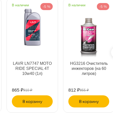
наличии
наличии
-5 %
-5 %
т
т
LAVR LN7747 MOTO
HG3216 Очиститель
RIDE SPECIAL 4T
инжекторов (на 60
т
10w40 (1л)
литров)
865 ₽
812 ₽
910 ₽
855 ₽
т
корзину
корзину