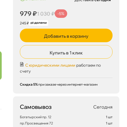
979 ₽
1 030 ₽
-5%
245 ₽
Добавить в корзину
Купить в 1 клик
С юридическими лицами
работаем по
счету
Скидка 5%
при заказе через интернет-магазин
Самовывоз
Сегодня
Богатырский пр. 12
1 шт
пр.Просвещения 72
1 шт