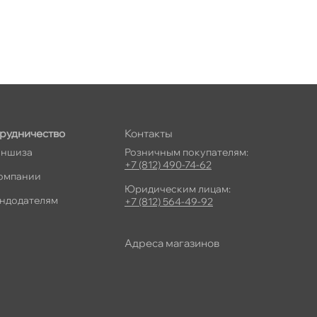
рудничество
Контакты
ншиза
Розничным покупателям:
+7 (812) 490-74-62
омпании
Юридическим лицам:
ндодателям
+7 (812) 564-49-92
Адреса магазино