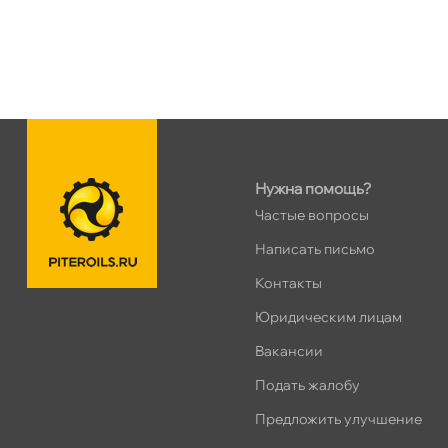
Таллинское ш. 159 (Лента)
0 ш
ПН–ВС
10:00 – 21:00
Сегодня, бесплатно
Хасанская 17к1 (Лента)
0 ш
ПН–ВС
10:00 – 21:00
Нужна помощь?
Сегодня, бесплатно
Частые вопросы
Написать письмо
пр.Просвещения 72
1 ш
Контакты
Сегодня, бесплатно
Юридическим лицам
акансии
Подать жалобу
Предложить улучшение