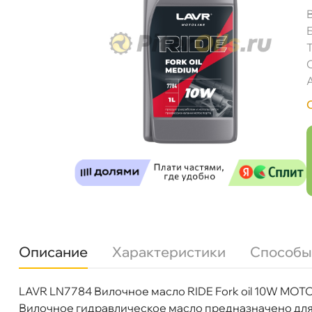
Описание
Характеристики
Способы
LAVR LN7784 Вилочное масло RIDE Fork oil 10W MOTO 
язкость
10W
илочное гидравлическое масло предназначено для 
Бренд
LAVR