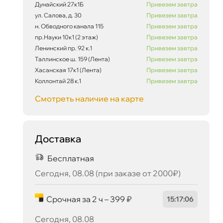
Дунайский 27к1Б
Привезем завтра
ул. Салова, д. 30
Привезем завтра
979 ₽
корзину
1 030 ₽
н. Обводного канала 115
Привезем завтра
пр.Науки 10к1 (2 этаж)
Привезем завтра
Ленинский пр. 92 к.1
Привезем завтра
Таллинское ш. 159 (Лента)
Привезем завтра
Хасанская 17к1 (Лента)
Привезем завтра
Коллонтай 28 к.1
Привезем завтра
Сегодня, 08.08
Смотреть наличие на карте
Доставка
Бесплатная
Сегодня, 08.08 (при заказе от 2000₽)
Срочная за 2 ч – 399 ₽
15
:
17
:
06
Сегодня, 08.08