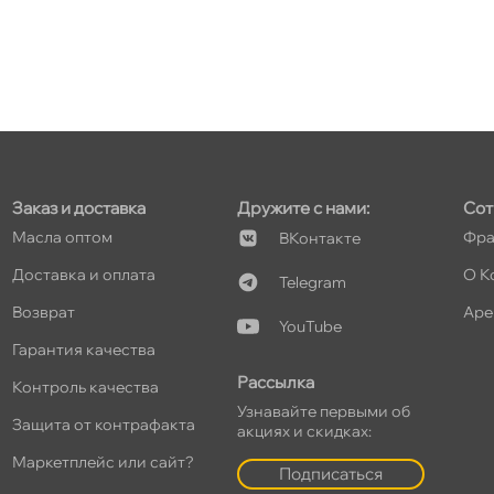
т
т
Заказ и доставка
Дружите с нами:
Сот
Масла оптом
Фра
Контакте
Доставка и оплата
О К
Telegram
т
озврат
Аре
YouTube
Гарантия качества
Рассылка
Контроль качества
Узнавайте первыми о
Защита от контрафакта
акциях и скидках:
Маркетплейс или сайт?
Подписаться