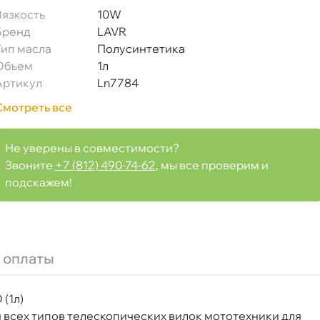
язкость
10W
Бренд
LAVR
Тип масла
Полусинтетика
Объем
1л
Артикул
Ln7784
Смотреть все
Не уверены в совместимости?
Звоните
+7 (812) 490-74-62
, мы все проверим и
подскажем!
 оплаты
(1л)
всех типов телескопических вилок мототехники для