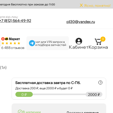
x
Ясно, понятно!
для юр.лиц:
+7 (812) 564-49-92
oil30@yandex.ru
0
чат для VIN запроса
и подбора запчастей
Кабинет
Корзина
6 488 отзыво
(1л)
Бесплатная доставка завтра по С-Пб.
?
Доставка
200
₽, еще
2000
₽ и будет 0 ₽
0
₽
2000 ₽
наличии
Доставка
сегодня