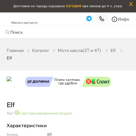
x
Инфо
Масла и запчасти
Elf
0 ₽
корзину
0 ₽
Главная
Катало
Мото масла(2T и 4T)
Elf
Elf
Бесплатная
Сегодня, 09.08 (при заказе от 2000₽)
Срочная за 2 ч – 399 ₽
Сегодня, 09.08
Самовывоз
Сегодня
Карта
Список
Elf
Арт:
Сертифицированный продукт
Характеристики
Бренд
Elf