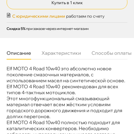
Купить в 1 клик
С юридическими лицами
работаем по счету
Скидка 5%
при заказе через интернет-магазин
Описание
Характеристики
Способы оплаты
Elf MOTO 4 Road 10w40 это абсолютно новое
Бренд
Elf
поколение смазочных материалов, с
использованием масел на синтетической основе.
Elf MOTO 4 Road 10w40 рекомендован для всех
типов 4-тактных мотоциклов.
Этот многофункциональный смазывающий
материал отвечает всем жёстким условиям
ородского дорожного движения и подходит для
долгих перегонов.
Elf MOTO 4 Road 10w40 полностью подходит для
каталитических конвертеров. Необходимо