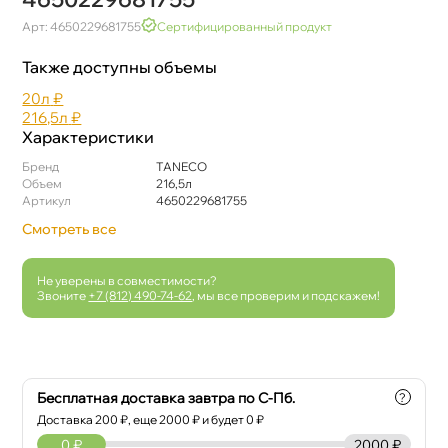
Арт: 4650229681755
Сертифицированный продукт
Также доступны объемы
20л
₽
216,5л
₽
Характеристики
Бренд
TANECO
Объем
216,5л
Артикул
4650229681755
Смотреть все
Не уверены в совместимости?
Звоните
+7 (812) 490-74-62
, мы все проверим и подскажем!
Бесплатная доставка завтра по С-Пб.
?
Доставка
200
₽, еще
2000
₽ и будет 0 ₽
0
₽
2000 ₽