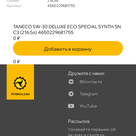
Объем
216,5л
Артикул
4650229681755
TANECO 5W-30 DELUXE ECO SPECIAL SYNTH SN
C3 (216.5л) 4650229681755
0 ₽
Добавить в корзину
0 ₽
Дружите с нами:
Контакте
Telegram
YouTube
Рассылка
Узнавайте первыми о
акциях и скидках: