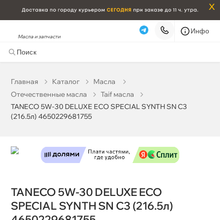
x
Инфо
Масла и запчасти
TANECO 5W-30 DELUXE ECO SPECIAL SYNTH SN C3
(216.5л) 4650229681755
0 ₽
корзину
0 ₽
Главная
Катало
Масла
Отечественные масла
Taif масла
Бесплатная
Завтра, 08.08 (при заказе от 2000₽)
TANECO 5W-30 DELUXE ECO SPECIAL SYNTH SN C3
(216.5л) 4650229681755
Срочная за 2 ч – 399 ₽
Сегодня, 08.08
Самовывоз
Сегодня
Карта
Список
TANECO 5W-30 DELUXE ECO
SPECIAL SYNTH SN C3 (216.5л)
4650229681755