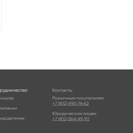
рудничество
Контакты
ншиза
Розничным покупателям:
+7 (812) 490-74-62
омпании
Юридическим лицам:
ндодателям
+7 (812) 564-49-92