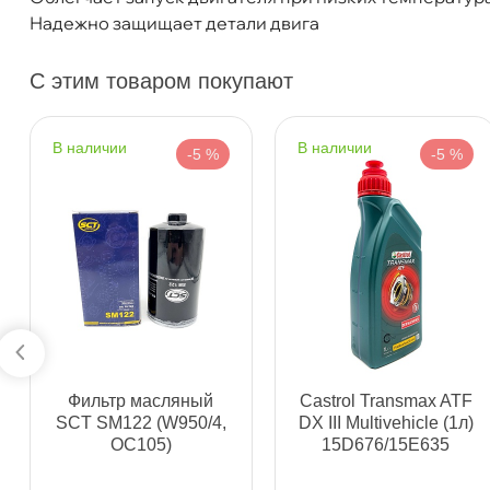
Богатырский пр. 12
0 ш
Надежно защищает детали двига
Пн–Вс
10:00 – 21:00
Сегодня, бесплатно
С этим товаром покупают
н. Обводного канала 115
0 ш
наличии
наличии
Пн–Вс
10:00 – 21:00
-5 %
-5 %
Сегодня, бесплатно
пр.Науки 10к1 (2 этаж)
0 ш
ПН–ВС
10:00 – 21:00
Сегодня, бесплатно
Ленинский пр. 92 к.1
0 ш
ПН–ВС
10:00 – 21:00
Фильтр масляный
Castrol Transmax ATF
Сегодня, бесплатно
SCT SM122 (W950/4,
DX III Multivehicle (1л)
OC105)
15D676/15E635
Дунайский 27к1Б
0 ш