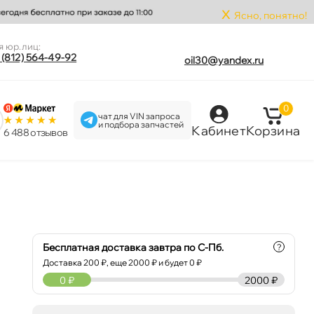
x
Ясно, понятно!
я юр.лиц:
 (812) 564-49-92
oil30@yandex.ru
0
чат для VIN запроса
и подбора запчастей
Кабинет
Корзина
6 488 отзыво
Бесплатная доставка завтра по С-Пб.
?
Доставка
200
₽, еще
2000
₽ и будет 0 ₽
0
₽
2000 ₽