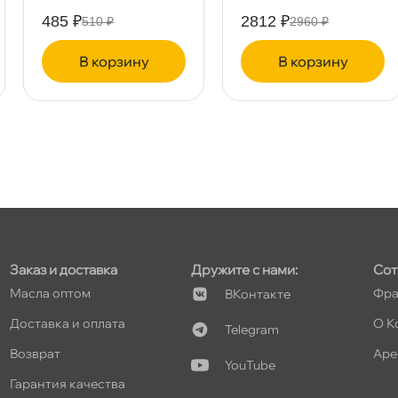
485 ₽
2812 ₽
510 ₽
2960 ₽
корзину
корзину
т
т
Заказ и доставка
Дружите с нами:
Сот
т
Масла оптом
Фра
Контакте
Доставка и оплата
О К
Telegram
озврат
Аре
YouTube
Гарантия качества