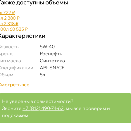
Также доступны объемы
л
722 ₽
4л
2 380 ₽
5л
2 318 ₽
200л
60 525 ₽
Характеристики
язкость
5W-40
Бренд
Роснефть
Тип масла
Синтетика
Спецификации
API: SN/CF
Объем
5л
Смотреть все
Не уверены в совместимости?
Звоните
+7 (812) 490-74-62
, мы все проверим и
подскажем!