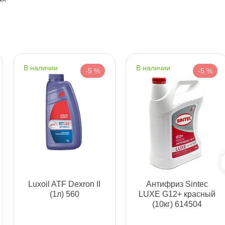
т
т
наличии
наличии
-5 %
-5 %
т
т
Luxoil ATF Dexron II
Антифриз Sintec
(1л) 560
LUXE G12+ красный
(10кг) 614504
т