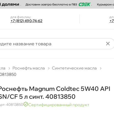
для физ.лиц:
дл
+7 (812) 490-74-62
+7
сла
Роснефть масла
Синтетические масла
40813850
Роснефть Magnum Coldtec 5W40 API
SN/CF 5 л синт. 40813850
Сертифицированный продукт
рт: 40813850