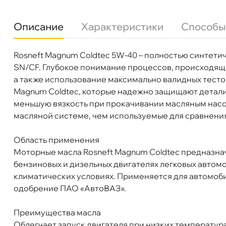
Описание
Характеристики
Способы
Роснефть Magnum Coldtec 5W40 API SN/CF 5 
Rosneft Magnum Coldtec 5W-40 – полностью синтети
язкость
5W-40
SN/CF. Глубокое понимание процессов, происходящи
Бренд
Роснефть
а также использование максимально валидных тесто
Тип масла
Синтетика
Magnum Coldtec, которые надежно защищают детали
Спецификации
API: SN/CF
меньшую вязкость при прокачивании масляным нас
Объем
5л
Бесплатная
Завтр
масляной системе, чем используемые для сравнени
Артикул
40813850
Применение
Двигатель
Область применения
Самовывоз
Сегод
Моторные масла Rosneft Magnum Coldtec предназна
ензиновых и дизельных двигателях легковых автомо
климатических условиях. Применяется для автомобил
ул. Салова, д. 30
0 ш
Пн-Пт
09.30 - 19.00
Сб-Вс
10.00 - 19.00
одобрение ПАО «АвтоВАЗ».
Сегодня, бесплатно
Преимущества масла
Облегчает запуск двигателя при низких температур