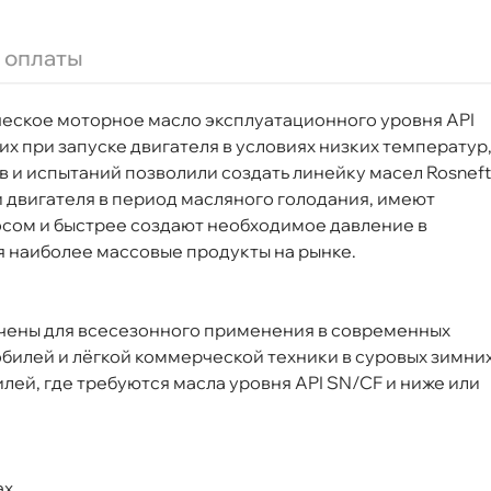
 оплаты
л синт. 40813850
ческое моторное масло эксплуатационного уровня API
х при запуске двигателя в условиях низких температур
в и испытаний позволили создать линейку масел Rosneft
 двигателя в период масляного голодания, имеют
осом и быстрее создают необходимое давление
Срочная за 2 ч – 399 ₽
а, 08.08 (при заказе от 2000₽)
я наиболее массовые продукты на рынке.
ня
чены для всесезонного применения в современных
билей и лёгкой коммерческой техники в суровых зимни
ей, где требуются масла уровня API SN/CF и ниже или
т
ах