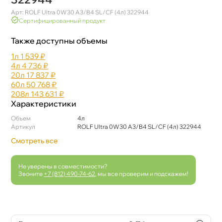
Арт: ROLF Ultra 0W30 A3/B4 SL/CF (4л) 322944
Сертифицированный продукт
Также доступны объемы
1л
1 539 ₽
4л
4 736 ₽
20л
17 837 ₽
60л
50 768 ₽
208л
143 631 ₽
Характеристики
Объем
4л
Артикул
ROLF Ultra 0W30 A3/B4 SL/CF (4л) 322944
Смотреть все
Не уверены в совместимости?
Звоните
+7 (812) 490-74-62
, мы все проверим и подскажем!