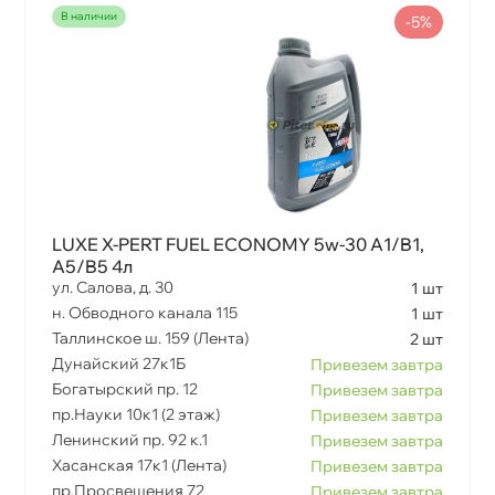
наличии
-5%
LUXE X-PERT FUEL ECONOMY 5w-30 A1/B1,
A5/B5 4л
ул. Салова, д. 30
1 шт
н. Обводного канала 115
1 шт
Таллинское ш. 159 (Лента)
2 шт
Дунайский 27к1Б
Привезем завтра
Богатырский пр. 12
Привезем завтра
пр.Науки 10к1 (2 этаж)
Привезем завтра
Ленинский пр. 92 к.1
Привезем завтра
Хасанская 17к1 (Лента)
Привезем завтра
пр.Просвещения 72
Привезем завтра