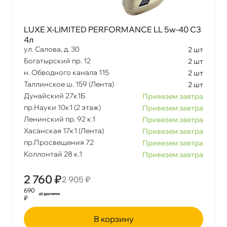
Стандарт API
LUXE X-LIMITED PERFORMANCE LL 5w-40 С3
Стандарт ILSAC
4л
ул. Салова, д. 30
2 шт
Богатырский пр. 12
2 шт
н. Обводного канала 115
2 шт
Стандарт ACEA
Таллинское ш. 159 (Лента)
2 шт
Дунайский 27к1Б
Привезем завтра
пр.Науки 10к1 (2 этаж)
Привезем завтра
Ленинский пр. 92 к.1
Привезем завтра
Хасанская 17к1 (Лента)
Привезем завтра
пр.Просвещения 72
Привезем завтра
Коллонтай 28 к.1
Привезем завтра
2 760 ₽
2 905 ₽
690
₽
корзину