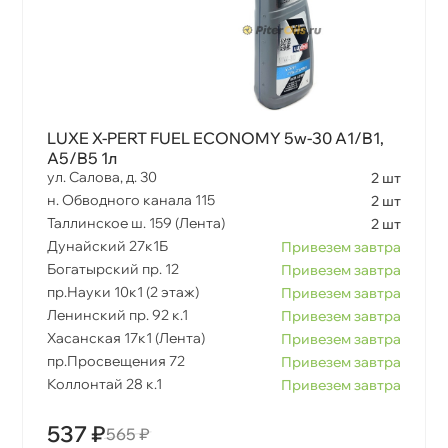
LUXE X-PERT FUEL ECONOMY 5w-30 A1/B1,
A5/B5 1л
ул. Салова, д. 30
2 шт
н. Обводного канала 115
2 шт
Таллинское ш. 159 (Лента)
2 шт
Дунайский 27к1Б
Привезем завтра
Богатырский пр. 12
Привезем завтра
пр.Науки 10к1 (2 этаж)
Привезем завтра
Ленинский пр. 92 к.1
Привезем завтра
Хасанская 17к1 (Лента)
Привезем завтра
пр.Просвещения 72
Привезем завтра
Коллонтай 28 к.1
Привезем завтра
537 ₽
565 ₽