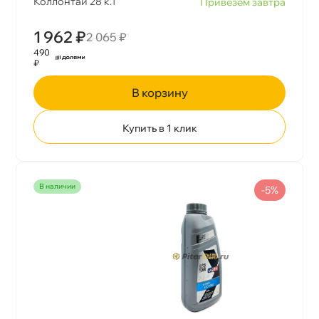
Коллонтай 28 к.1
Привезем завтра
1 962 ₽
2 065 ₽
490
₽
корзину
Купить в 1 клик
наличии
-5%