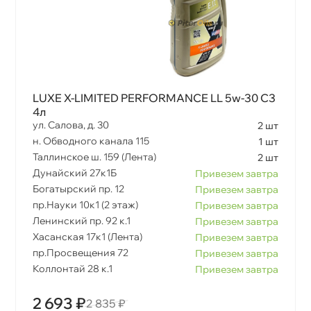
LUXE X-LIMITED PERFORMANCE LL 5w-30 С3
4л
ул. Салова, д. 30
2 шт
н. Обводного канала 115
1 шт
Таллинское ш. 159 (Лента)
2 шт
Дунайский 27к1Б
Привезем завтра
Богатырский пр. 12
Привезем завтра
пр.Науки 10к1 (2 этаж)
Привезем завтра
Ленинский пр. 92 к.1
Привезем завтра
Хасанская 17к1 (Лента)
Привезем завтра
пр.Просвещения 72
Привезем завтра
Коллонтай 28 к.1
Привезем завтра
2 693 ₽
2 835 ₽