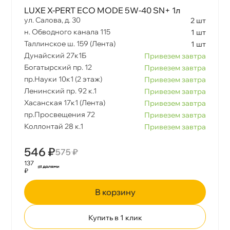
LUXE X-PERT ECO MODE 5W-40 SN+ 1л
ул. Салова, д. 30
2 шт
н. Обводного канала 115
1 шт
Таллинское ш. 159 (Лента)
1 шт
Дунайский 27к1Б
Привезем завтра
Богатырский пр. 12
Привезем завтра
пр.Науки 10к1 (2 этаж)
Привезем завтра
Ленинский пр. 92 к.1
Привезем завтра
Хасанская 17к1 (Лента)
Привезем завтра
пр.Просвещения 72
Привезем завтра
Коллонтай 28 к.1
Привезем завтра
546 ₽
575 ₽
137
₽
корзину
Купить в 1 клик