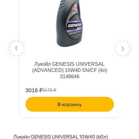
0
Лукойл GENESIS UNIVERSAL
Л
(ADVANCED) 10W40 SN/CF (4л)
3148646
3016 ₽
1
3175 ₽
корзину
Лукойл GENESIS UNIVERSAL 10W40 (60л)