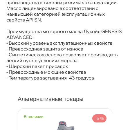
Спецификации
API SN/CF; ACEA A3/B3, A3/B4
производства в тяжелых режимах эксплуатации.
Объем
60л
Масло лицензировано в соответствии с
Артикул
3148648
наивысшей категорией эксплуатационных
Применение
Двигатель
свойств API SN.
Преимущества моторного масла Лукойл GENESIS
ADVANCED :
- Высокий уровень эксплуатационных свойст
- Превосходная защита от износа
- Синтетическая основа позволяет производить
легкий пуск в условиях мороза
- Широкий пакет присадок
- Превосходные моющие свойства
- Температура застывания -43 градуса
Альтернативные товары
наличии
н
%
-5 %