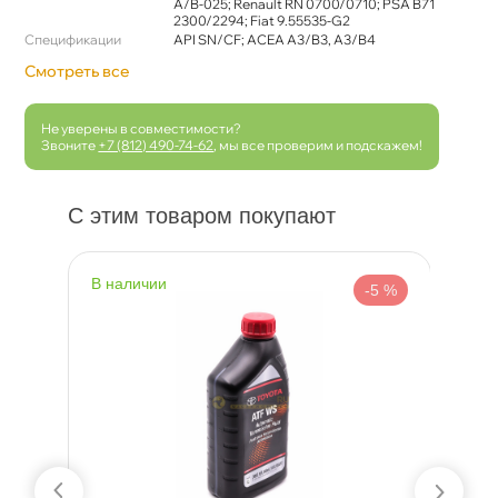
A/B-025; Renault RN 0700/0710; PSA B71
2300/2294; Fiat 9.55535-G2
Спецификации
API SN/CF; ACEA A3/B3, A3/B4
Смотреть все
Не уверены в совместимости?
Звоните
+7 (812) 490-74-62
, мы все проверим и подскажем!
С этим товаром покупают
наличии
н
 %
-5 %