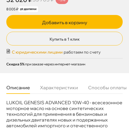
8 005 ₽
Добавить в корзину
Купить в 1 клик
С юридическими лицами
работаем по счету
Скидка 5%
при заказе через интернет-магазин
Описание
Характеристики
Способы оплаты
LUKOIL GENESIS ADVANCED 10W-40 - всесезонное
язкость
10W-40
Бренд
Лукойл
моторное масло на основе синтетических
Тип масла
Полусинтетика
технологий для применения в бензиновых и
Допуски
MB 229.3; VW 502 00/505 00; Opel GM-LL-
дизельных двигателях новых и подержанных
A/B-025; Renault RN 0700/0710; PSA B71
автомобилей импортного и отечественного
2300/2294; Fiat 9.55535-G2