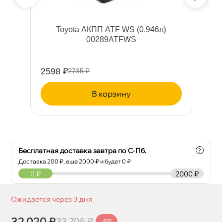
Toyota АКПП ATF WS (0,946л)
H
85
00289ATFWS
2598 ₽
11
2735 ₽
корзину
Бесплатная доставка завтра по С-Пб.
?
Доставка
200
₽, еще
2000
₽ и будет 0 ₽
0
₽
2000 ₽
Ожидается через 3 дня
32 020 ₽
33 705 ₽
-5%