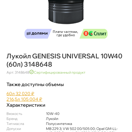
Лукойл GENESIS UNIVERSAL 10W40
(60л) 3148648
Арт: 3148648
Сертифицированный продукт
Также доступны объемы
60л
32 020 ₽
216,5л
105 004 ₽
Характеристики
язкость
10W-40
Бренд
Лукойл
Тип масла
Полусинтетика
Допуски
MB 229.3; VW 502 00/505 00; Opel GM-LL-