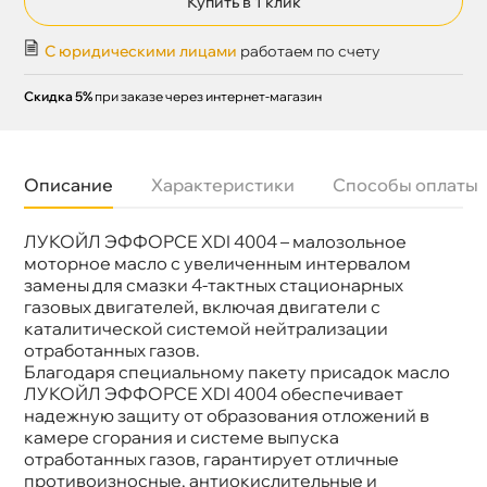
Купить в 1 клик
С юридическими лицами
работаем по счету
Скидка 5%
при заказе через интернет-магазин
Описание
Характеристики
Способы оплаты
ЛУКОЙЛ ЭФФОРСЕ XDI 4004 – малозольное
Бренд
Лукойл
Объем
216,5л
моторное масло с увеличенным интервалом
Артикул
3532349
замены для смазки 4-тактных стационарных
азовых двигателей, включая двигатели с
каталитической системой нейтрализации
отработанных газов.
Благодаря специальному пакету присадок масло
ЛУКОЙЛ ЭФФОРСЕ XDI 4004 обеспечивает
надежную защиту от образования отложений
камере сгорания и системе выпуска
отработанных газов, гарантирует отличные
противоизносные, антиокислительные и