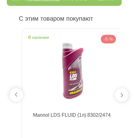
С этим товаром покупают
наличии
н
 %
-5 %
an
Mannol LDS FLUID (1л) 8302/2474
L