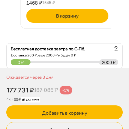
1468 ₽
36
1545 ₽
корзину
Бесплатная доставка завтра по С-Пб.
?
Доставка
200
₽, еще
2000
₽ и будет 0 ₽
0
₽
2000 ₽
Ожидается через 3 дня
177 731 ₽
187 085 ₽
-5%
44 433 ₽
Добавить в корзину