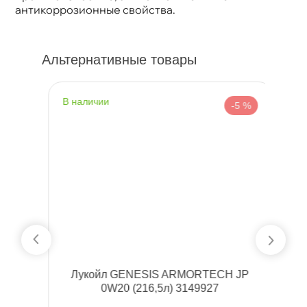
антикоррозионные свойства.
Альтернативные товары
наличии
н
%
-5 %
л)
Лукойл GENESIS ARMORTECH JP
0W20 (216,5л) 3149927