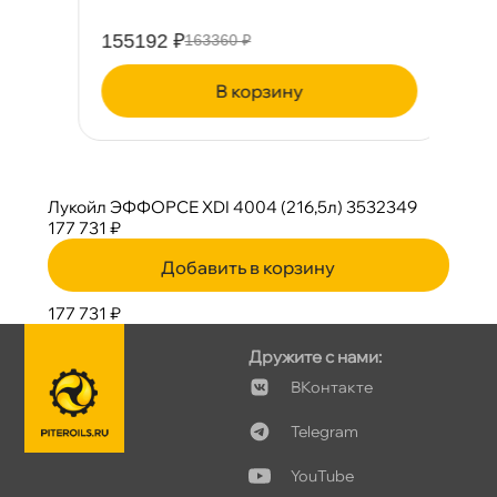
155192 ₽
1
163360 ₽
корзину
Лукойл ЭФФОРСЕ XDI 4004 (216,5л) 3532349
177 731 ₽
Добавить в корзину
177 731 ₽
Дружите с нами:
Контакте
Telegram
YouTube