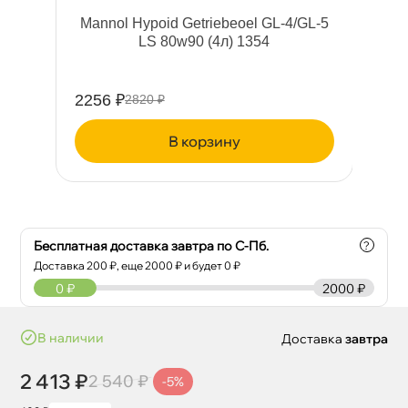
-5
Mannol Hypoid Getriebeoel GL-4/GL-5
LS 80w90 (4л) 1354
2256 ₽
11
2820 ₽
корзину
Бесплатная доставка завтра по С-Пб.
?
Доставка
200
₽, еще
2000
₽ и будет 0 ₽
0
₽
2000 ₽
наличии
Доставка
завтра
2 413 ₽
2 540 ₽
-5%