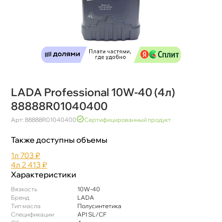
LADA Professional 10W-40 (4л)
88888R01040400
Арт: 88888R01040400
Сертифицированный продукт
Также доступны объемы
1л
703 ₽
4л
2 413 ₽
Характеристики
язкость
10W-40
Бренд
LADA
Тип масла
Полусинтетика
Спецификации
API SL/CF