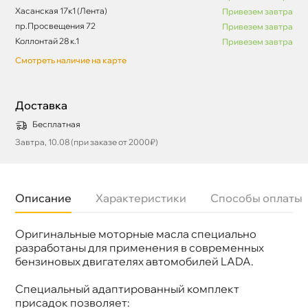
Хасанская 17к1 (Лента)
Привезем завтра
пр.Просвещения 72
Привезем завтра
Коллонтай 28 к.1
Привезем завтра
Смотреть наличие на карте
Доставка
Бесплатная
Завтра, 10.08 (при заказе от 2000₽)
Описание
Характеристики
Способы оплаты
Оригинальные моторные масла специально
язкость
10W-40
Бренд
LADA
разработаны для применения в современных
Тип масла
Полусинтетика
ензиновых двигателях автомобилей LADA.
Спецификации
API SL/CF
Объем
4л
Специальный адаптированный комплект
Артикул
88888R01040400
присадок позволяет:
Применение
Двигатель