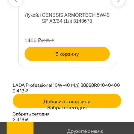
Лукойл GENESIS ARMORTECH 5W40
Л
SP A3/B4 (1л) 3148670
S
1406 ₽
4
1480 ₽
корзину
LADA Professional 10W-40 (4л) 88888R01040400
2 413 ₽
Добавить в корзину
Забрать сегодня
Забрать сегодня
2 413 ₽
Дружите с нами: