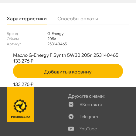
Характеристики
Способы оплаты
Бренд
G-Energy
Объем
205л
Артикул
253140465
Масло G-Energy F Synth 5W30 205л 253140465
133 276 ₽
Добавить в корзину
133 276 ₽
Дружите с нами:
Контакте
Telegram
YouTube