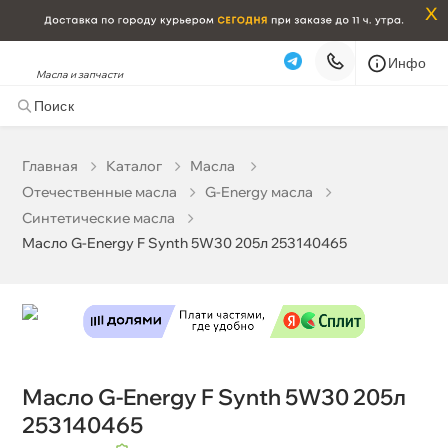
x
Инфо
Масла и запчасти
Масло G-Energy F Synth 5W30 205л 253140465
133 276 ₽
корзину
140 290 ₽
Главная
Катало
Масла
Отечественные масла
G-Energy масла
Бесплатная
Завтра, 07.08 (при заказе от 2000₽)
Синтетические масла
Масло G-Energy F Synth 5W30 205л 253140465
Срочная за 2 ч – 399 ₽
Сегодня, 07.08
Самовывоз
Сегодня
Карта
Список
Масло G-Energy F Synth 5W30 205л
253140465