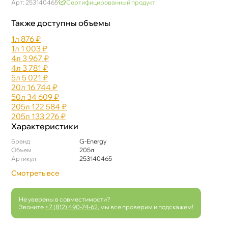
Арт: 253140465
Сертифицированный продукт
Также доступны объемы
1л
876 ₽
1л
1 003 ₽
4л
3 967 ₽
4л
3 781 ₽
5л
5 021 ₽
20л
16 744 ₽
50л
34 609 ₽
205л
122 584 ₽
205л
133 276 ₽
Характеристики
Бренд
G-Energy
Объем
205л
Артикул
253140465
Смотреть все
Не уверены в совместимости?
Звоните
+7 (812) 490-74-62
, мы все проверим и подскажем!