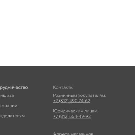
рудничество
Контакты
ншиза
Розничным покупателям:
+7 (812) 490-74-62
омпании
Юридическим лицам:
ндодателям
+7 (812) 564-49-92
Адреса магазино