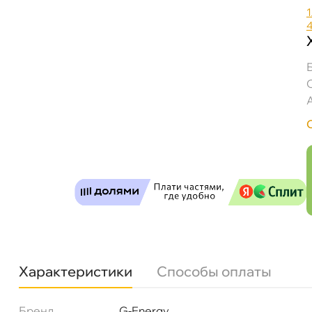
1
Масло G-Energy F Synth 5W30 C2/C3 4л 253
Бесплатная
Завт
Самовывоз
Сегод
Характеристики
Способы оплаты
ул. Салова, д. 30
0 ш
Пн-Пт
09.30 - 19.00
Сб-Вс
10.00 - 19.00
Бренд
G-Energy