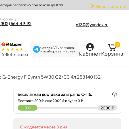
x
Ясно, понятно!
я юр.лиц:
 (812) 564-49-92
oil30@yandex.ru
0
чат для VIN запроса
и подбора запчастей
Кабинет
Корзина
6 488 отзыво
 G-Energy F Synth 5W30 C2/C3 4л 253140132
Бесплатная доставка завтра по С-Пб.
?
Доставка
200
₽, еще
2000
₽ и будет 0 ₽
0
₽
2000 ₽
Ожидается через 3 дня