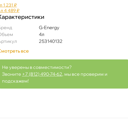
л
1 231 ₽
4л
4 489 ₽
Характеристики
Бренд
G-Energy
Объем
4л
Артикул
253140132
140132
Смотреть все
Не уверены в совместимости?
Звоните
+7 (812) 490-74-62
, мы все проверим и
Срочная за 2 ч – 399 ₽
ра, 07.08 (при заказе от 2000₽)
подскажем!
ня
т