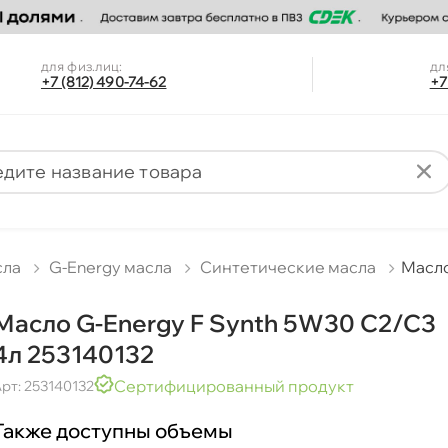
для физ.лиц:
дл
+7 (812) 490-74-62
+7
сла
G-Energy масла
Синтетические масла
Масло
Масло G-Energy F Synth 5W30 C2/C3
4л 253140132
Сертифицированный продукт
рт: 253140132
Также доступны объемы