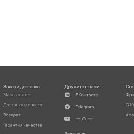
т
т
т
Заказ и доставка
Дружите с нами:
Сот
Масла оптом
Фра
Контакте
Доставка и оплата
О К
Telegram
озврат
Аре
т
YouTube
Гарантия качества
Рассылка