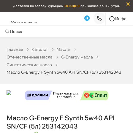
x
Инфо
Масла и запчасти
Масло G-Energy F Synth 5w40 API SN/CF (5л) 253142043
3 919 ₽
корзину
4 125 ₽
Главная
Катало
Масла
Отечественные масла
G-Energy масла
Бесплатная
Сегодня, 06.08 (при заказе от 2000₽)
Синтетические масла
Масло G-Energy F Synth 5w40 API SN/CF (5л) 253142043
Срочная за 2 ч – 399 ₽
Сегодня, 06.08
Самовывоз
Сегодня
Карта
Список
Масло G-Energy F Synth 5w40 API
SN/CF (5л) 253142043