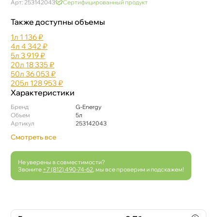
Арт: 253142043
Сертифицированный продукт
Также доступны объемы
1л
1 136 ₽
4л
4 342 ₽
5л
3 919 ₽
20л
18 335 ₽
50л
36 053 ₽
205л
128 953 ₽
Характеристики
Бренд
G-Energy
Объем
5л
Артикул
253142043
Смотреть все
Не уверены в совместимости?
Звоните
+7 (812) 490-74-62
, мы все проверим и подскажем!