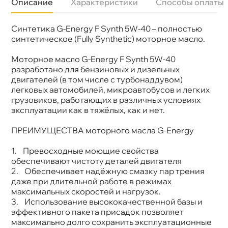
Описание
Характеристики
Способы оплаты
Синтетика G-Energy F Synth 5W-40 – полностью
Бренд
G-Energy
Объем
5л
синтетическое (Fully Synthetic) моторное масло.
Артикул
253142043
Моторное масло G-Energy F Synth 5W-40
разработано для бензиновых и дизельных
двигателей (в том числе с турбонаддувом)
легковых автомобилей, микроавтобусов и легких
рузовиков, работающих в различных условиях
эксплуатации как в тяжёлых, как и нет.
ПРЕИМУЩЕСТВА моторного масла G-Energy
1. Превосходные моющие свойства
обеспечивают чистоту деталей двигателя
2. Обеспечивает надёжную смазку пар трения
даже при длительной работе в режимах
максимальных скоростей и нагрузок.
3. Использование высококачественной базы и
эффективного пакета присадок позволяет
максимально долго сохранить эксплуатационные