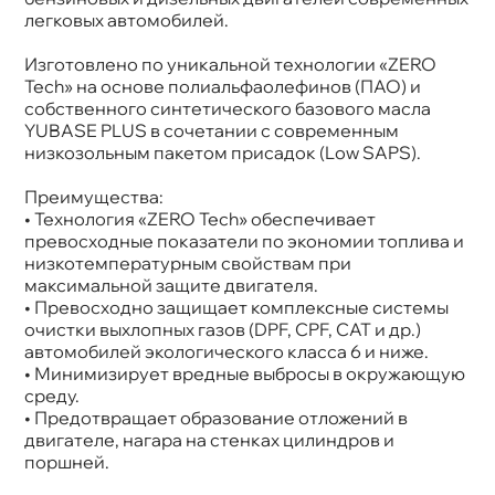
Объем
1л
легковых автомобилей.
Артикул
132034
Изготовлено по уникальной технологии «ZERO
Tech» на основе полиальфаолефинов (ПАО) и
собственного синтетического базового масла
YUBASE PLUS в сочетании с современным
низкозольным пакетом присадок (Low SAPS).
Преимущества:
• Технология «ZERO Tech» обеспечивает
превосходные показатели по экономии топлива и
низкотемпературным свойствам при
максимальной защите двигателя.
• Превосходно защищает комплексные системы
очистки выхлопных газов (DPF, CPF, CAT и др.)
автомобилей экологического класса 6 и ниже.
• Минимизирует вредные выбросы в окружающую
среду.
• Предотвращает образование отложений
двигателе, нагара на стенках цилиндров и
поршней.