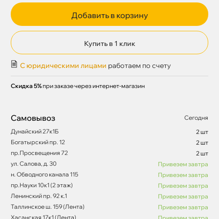
Добавить в корзину
Купить в 1 клик
С юридическими лицами
работаем по счету
Скидка 5%
при заказе через интернет-магазин
Самовывоз
Сегодня
Дунайский 27к1Б
2 шт
Богатырский пр. 12
2 шт
пр.Просвещения 72
2 шт
ул. Салова, д. 30
Привезем завтра
н. Обводного канала 115
Привезем завтра
пр.Науки 10к1 (2 этаж)
Привезем завтра
Ленинский пр. 92 к.1
Привезем завтра
Таллинское ш. 159 (Лента)
Привезем завтра
Хасанская 17к1 (Лента)
Привезем завтра