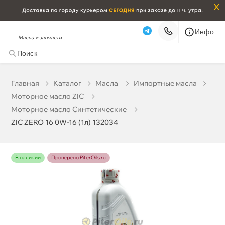
x
Инфо
Масла и запчасти
ZIC ZERO 16 0W-16 (1л) 132034
1 408 ₽
корзину
1 760 ₽
Главная
Катало
Масла
Импортные масла
Моторное масло ZIC
Бесплатная
Сегодня, 07.08 (при заказе от 2000₽)
Моторное масло Синтетические
ZIC ZERO 16 0W-16 (1л) 132034
Срочная за 2 ч – 399 ₽
Сегодня, 07.08
Самовывоз
Сегодня
наличии
Проверено PiterOils.ru
Карта
Список