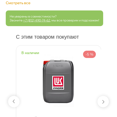
Смотреть все
Не уверены в совместимости?
Звоните
+7 (812) 490-74-62
, мы все проверим и подскажем!
С этим товаром покупают
наличии
н
 %
-5 %