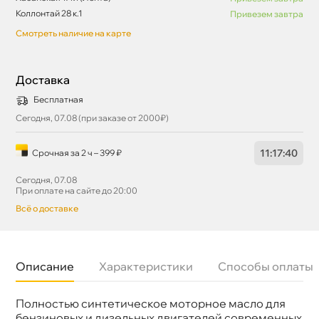
Коллонтай 28 к.1
Привезем завтра
Смотреть наличие на карте
Доставка
Бесплатная
Сегодня, 07.08 (при заказе от 2000₽)
11
:
17
:
40
Срочная за 2 ч – 399 ₽
Сегодня, 07.08
При оплате на сайте до 20:00
сё о доставке
Описание
Характеристики
Способы оплаты
Полностью синтетическое моторное масло для
язкость
0W-30
Бренд
ZIC
ензиновых и дизельных двигателей современных