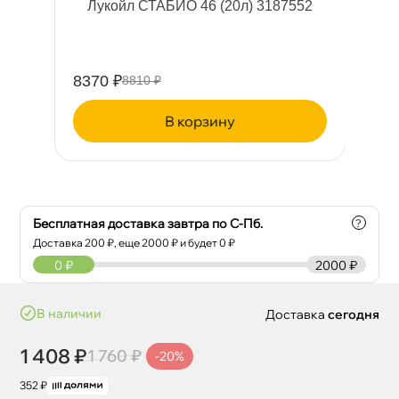
Лукойл СТАБИО 46 (20л) 3187552
8370 ₽
11
8810 ₽
корзину
Бесплатная доставка завтра по С-Пб.
?
Доставка
200
₽, еще
2000
₽ и будет 0 ₽
0
₽
2000 ₽
наличии
Доставка
сегодня
1 408 ₽
1 760 ₽
-20%
352 ₽