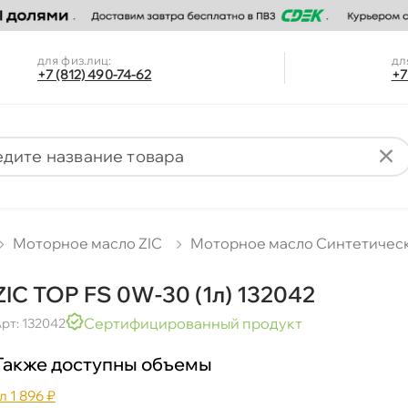
для физ.лиц:
дл
+7 (812) 490-74-62
+7
Моторное масло ZIC
Моторное масло Синтетичес
ZIC TOP FS 0W-30 (1л) 132042
Сертифицированный продукт
рт: 132042
Также доступны объемы
л
1 896 ₽