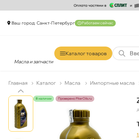
аш город: Санкт-Петербур
Работаем сейчас
Каталог товаро
Масла и запчасти
Главная
Катало
Масла
Импортные масла
наличии
Проверено PiterOils.ru
А
1