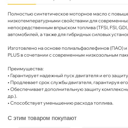
Полностью синтетическое моторное масло с повыш
язкость
0W-30
низкотемпературными свойствами для современных б
Бренд
ZIC
непосредственным впрыском топлива (TFSI, FSI, GDI, 
Тип масла
Синтетика
автомобилей, а также для гибридных силовых устано
Допуски
MB 229.61/227.61; BMW LL-12 FE; 
Спецификации
API SP; ACEA C2; ILSAC GF-6
Изготовлено на основе полиальфаолефинов (ПАО) и
Объем
1л
PLUS в сочетании с современным низкозольным пак
Артикул
132042
Применение
Двигатель
Преимущества:
• Гарантирует надежный пуск двигателя и его защиту
• Продлевает срок службы двигателя, гарантируя ег
• Обеспечивает дополнительную защиту комплексных
др.).
ZIC TOP FS 0W-30 (1л) 132042
• Способствует уменьшению расхода топлива.
С этим товаром покупают