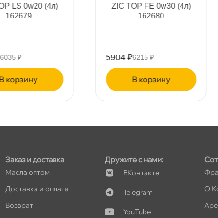
т
Mobil 1 ESP 0W30 (1л)
Mobil 1 ESP 0W30 (4л)
153753/153346 / 157747
153754/153347/157748
т
2152 ₽
7154 ₽
2265 ₽
7530 ₽
корзину
корзину
т
Заказ и доставка
Дружите с нами:
Сот
Масла оптом
Фра
Контакте
Доставка и оплата
О К
Telegram
озврат
Аре
YouTube