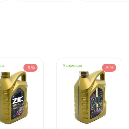
т
т
наличии
наличии
т
-5 %
-5 %
т