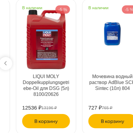
Бесплатная
Завт
наличии
наличии
-5 %
-5 %
Самовывоз
Сегод
ул. Салова, д. 30
2 ш
Пн-Пт
09.30 - 19.00
Сб-Вс
10.00 - 19.00
Сегодня, бесплатно
Богатырский пр. 12
3 ш
YAMAHA Масло
HG9041
Пн–Вс
10:00 – 21:00
Yamalube Gear Oil
Металлогерметик д/
Сегодня, бесплатно
SAE 90 GL-4 (350мл)
ремонта системы
90790BS80600
охлажд.
н. Обводного канала 115
2 ш
1330 ₽
1150 ₽
1400 ₽
1210 ₽
Пн–Вс
10:00 – 21:00
Сегодня, бесплатно
корзину
корзину