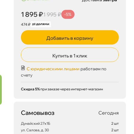
1 895 ₽
1 995 ₽
-5%
474 ₽
Добавить в корзину
Купить в 1 клик
С юридическими лицами
работаем по
счету
Скидка 5%
при заказе через интернет-магазин
Самовывоз
Сегодня
Дунайский 27к1Б
2 шт
ул. Салова, д. 30
2 шт