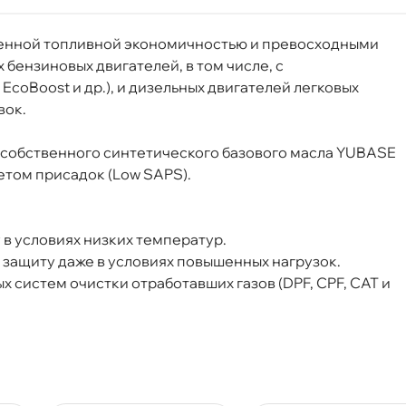
енной топливной экономичностью и превосходными
ензиновых двигателей, в том числе, с
EcoBoost и др.), и дизельных двигателей легковых
вок.
Ford WSS-M2C950-A
 собственного синтетического базового масла YUBASE
етом присадок (Low SAPS).
 в условиях низких температур.
о защиту даже в условиях повышенных нагрузок.
 систем очистки отработавших газов (DPF, CPF, CAT и