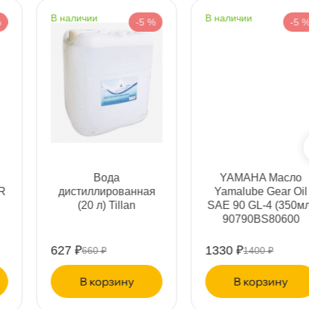
Срочная за 2 ч – 399 ₽
ра, 07.08 (при заказе от 2000₽)
наличии
наличии
-5 %
-5 %
ня
т
т
ABRO Герметик
Нефрас С2 80/120
прокладок медный
(БР-2) 200л ТУ
спрей 225г CG418R
38.401-67-108-92
т
542 ₽
24947 ₽
570 ₽
26260 ₽
корзину
корзину