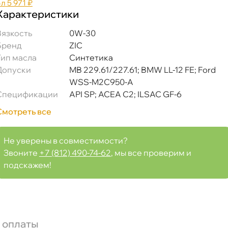
4л
5 971 ₽
Характеристики
язкость
0W-30
Бренд
ZIC
Тип масла
Синтетика
Допуски
MB 229.61/227.61; BMW LL-12 FE; Ford
WSS-M2C950-A
Спецификации
API SP; ACEA C2; ILSAC GF-6
Смотреть все
Не уверены в совместимости?
Звоните
+7 (812) 490-74-62
, мы все проверим и
подскажем!
 оплаты