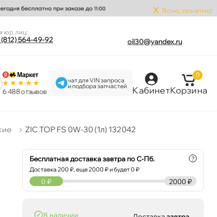
x
Ясно, понятно!
я юр.лиц:
 (812) 564-49-92
oil30@yandex.ru
0
чат для VIN запроса
и подбора запчастей
Кабинет
Корзина
6 488 отзыво
кие
ZIC TOP FS 0W-30 (1л) 132042
Бесплатная доставка завтра по С-Пб.
?
Доставка
200
₽, еще
2000
₽ и будет 0 ₽
0
₽
2000 ₽
наличии
Доставка
завтра