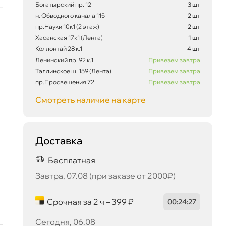
Богатырский пр. 12
3 шт
н. Обводного канала 115
2 шт
пр.Науки 10к1 (2 этаж)
2 шт
Хасанская 17к1 (Лента)
1 шт
Коллонтай 28 к.1
4 шт
Ленинский пр. 92 к.1
Привезем завтра
Таллинское ш. 159 (Лента)
Привезем завтра
пр.Просвещения 72
Привезем завтра
Смотреть наличие на карте
Доставка
Бесплатная
1 895 ₽
корзину
1 995 ₽
Завтра, 07.08 (при заказе от 2000₽)
Срочная за 2 ч – 399 ₽
00
:
24
:
26
Сегодня, 06.08