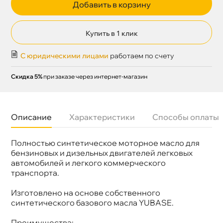
Добавить в корзину
Купить в 1 клик
С юридическими лицами
работаем по счету
Скидка 5%
при заказе через интернет-магазин
Описание
Характеристики
Способы оплаты
Полностью синтетическое моторное масло для
язкость
5W-30
Бренд
ZIC
ензиновых и дизельных двигателей легковых
Тип масла
Синтетика
автомобилей и легкого коммерческого
Допуски
MB 229.5/229.3; VW 502.00/505.00; BMW LL-
транспорта.
01; RN 0700/0710
Спецификации
ACEA A3/B4
Изготовлено на основе собственного
Объем
60л
Артикул
272903
синтетического базового масла YUBASE.
Применение
Двигатель
Преимущества: