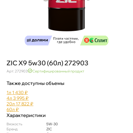
ZIC X9 5w30 (60л) 272903
Арт: 272903
Сертифицированный продукт
Также доступны объемы
1л
1 430 ₽
4л
3 995 ₽
20л
17 822 ₽
60л
₽
Характеристики
язкость
5W-30
Бренд
ZIC