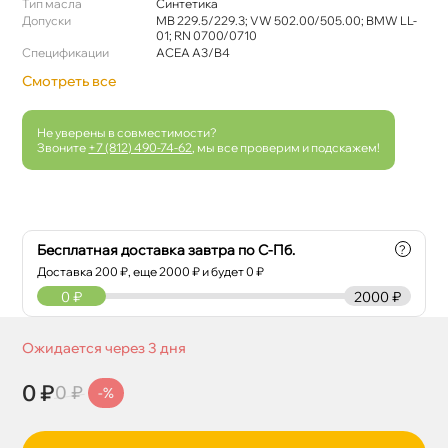
Тип масла
Синтетика
Допуски
MB 229.5/229.3; VW 502.00/505.00; BMW LL-
01; RN 0700/0710
Спецификации
ACEA A3/B4
Смотреть все
Не уверены в совместимости?
Звоните
+7 (812) 490-74-62
, мы все проверим и подскажем!
Бесплатная доставка завтра по С-Пб.
?
Доставка
200
₽, еще
2000
₽ и будет 0 ₽
0
₽
2000 ₽
Ожидается через 3 дня
0 ₽
0 ₽
-%