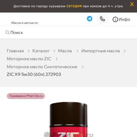
x
Инфо
Масла и запчасти
ZIC X9 5w30 (60л) 272903
0 ₽
корзину
0 ₽
Главная
Катало
Масла
Импортные масла
Моторное масло ZIC
Бесплатная
Завтра, 08.08 (при заказе от 2000₽)
Моторное масло Синтетические
ZIC X9 5w30 (60л) 272903
Срочная за 2 ч – 399 ₽
Сегодня, 08.08
Самовывоз
Сегодня
Проверено PiterOils.ru
Карта
Список