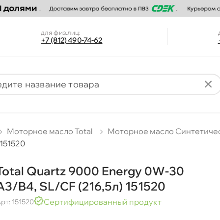
для физ.лиц:
+7 (812) 490-74-62
Моторное масло Total
Моторное масло Синтетиче
 151520
Total Quartz 9000 Energy 0W-30
A3/B4, SL/CF (216,5л) 151520
Сертифицированный продукт
рт: 151520