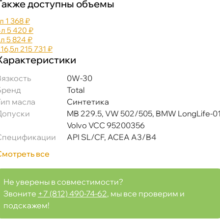
Также доступны объемы
л
1 368 ₽
4л
5 420 ₽
5л
5 824 ₽
16,5л
215 731 ₽
Характеристики
язкость
0W-30
Бренд
Total
Тип масла
Синтетика
Допуски
MB 229.5, VW 502/505, BMW LongLife-01
Volvo VCC 95200356
Спецификации
API SL/CF, ACEA A3/B4
Смотреть все
Не уверены в совместимости?
Звоните
+7 (812) 490-74-62
, мы все проверим и
подскажем!