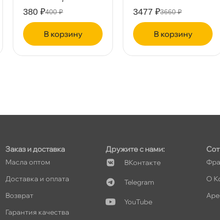
380 ₽
3477 ₽
400 ₽
3660 ₽
корзину
корзину
т
т
Заказ и доставка
Дружите с нами:
Сот
т
Масла оптом
Фра
Контакте
Доставка и оплата
О К
Telegram
озврат
Аре
YouTube
Гарантия качества