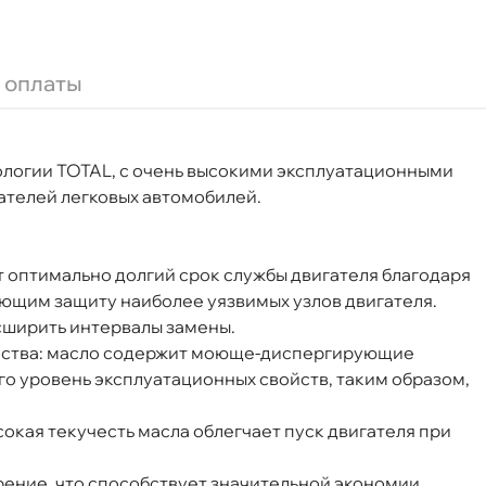
 оплаты
 (216,5л) 151520
ологии TOTAL, с очень высокими эксплуатационными
ателей легковых автомобилей.
fe-01, Volvo VCC 95200356
Срочная за 2 ч – 399 ₽
ра, 07.08 (при заказе от 2000₽)
 оптимально долгий срок службы двигателя благодаря
щим защиту наиболее уязвимых узлов двигателя.
ня
сширить интервалы замены.
ойства: масло содержит моюще-диспергирующие
го уровень эксплуатационных свойств, таким образом,
т
сокая текучесть масла облегчает пуск двигателя при
рение, что способствует значительной экономии