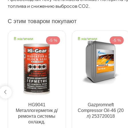
Богатырский пр. 12
0 ш
топлива и снижению выбросов СО2.
Пн–Вс
10:00 – 21:00
Сегодня, бесплатно
С этим товаром покупают
н. Обводного канала 115
0 ш
наличии
наличии
Пн–Вс
10:00 – 21:00
-5 %
-5 %
Сегодня, бесплатно
пр.Науки 10к1 (2 этаж)
0 ш
ПН–ВС
10:00 – 21:00
Сегодня, бесплатно
Ленинский пр. 92 к.1
0 ш
ПН–ВС
10:00 – 21:00
HG9041
Gazpromneft
Сегодня, бесплатно
Металлогерметик д/
Compressor Oil-46 (20
ремонта системы
л) 253720018
охлажд.
Дунайский 27к1Б
0 ш