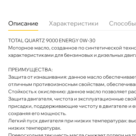
Описание
Характеристики
Способы
Total Quartz 9000 Energy 0W-30 A3/B4, SL/CF
TOTAL QUARTZ 9000 ENERGY 0W-30
язкость
0W-30
Моторное масло, созданное по синтетической техн
Бренд
Total
характеристиками для бензиновых и дизельных двиг
Тип масла
Синтетика
Допуски
MB 229.5, VW 502/505, BMW LongLi
Бесплатная
Завт
ПРЕИМУЩЕСТВА:
Спецификации
API SL/CF, ACEA A3/B4
Защита от изнашивания: данное масло обеспечивает
Объем
216,5л
отличным противоизносным свойствам, обеспечиваю
Артикул
151520
Самовывоз
Сегод
Стойкость к окислению: данное масло позволяет ра
Применение
Двигатель
Защита двигателя, чистота и эксплуатационные св
присадки, поддерживающие чистоту в двигателе и е
ул. Салова, д. 30
0 ш
Пн-Пт
09.30 - 19.00
Сб-Вс
10.00 - 19.00
сохраняя его мощность.
Легкий пуск двигателя при низких температурах: вы
Сегодня, бесплатно
низких температурах.
Превосходная текучесть масла снижает потери на т