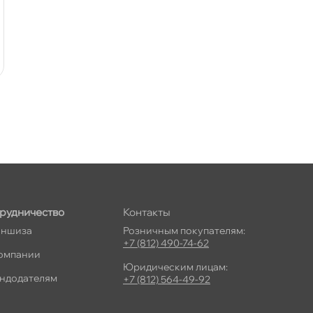
рудничество
Контакты
ншиза
Розничным покупателям:
+7 (812) 490-74-62
омпании
Юридическим лицам:
ндодателям
+7 (812) 564-49-92