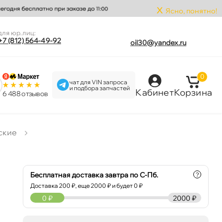
x
Ясно, понятно!
для юр.лиц:
+7 (812) 564-49-92
oil30@yandex.ru
0
чат для VIN запроса
и подбора запчастей
Кабинет
Корзина
6 488 отзыво
ские
Бесплатная доставка завтра по С-Пб.
?
Доставка
200
₽, еще
2000
₽ и будет 0 ₽
0
₽
2000 ₽