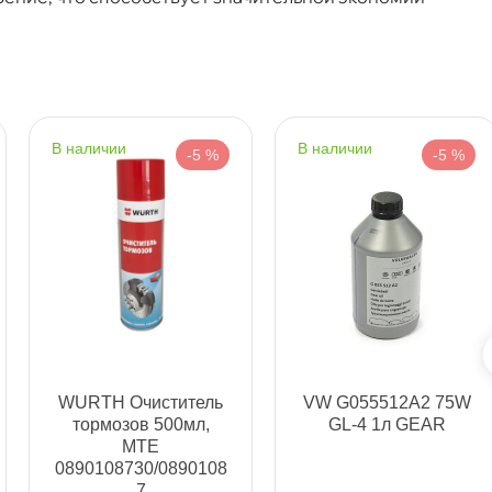
т
т
наличии
наличии
-5 %
-5 %
т
т
WURTH Очиститель
VW G055512A2 75W
тормозов 500мл,
GL-4 1л GEAR
MTE
0890108730/0890108
т
7