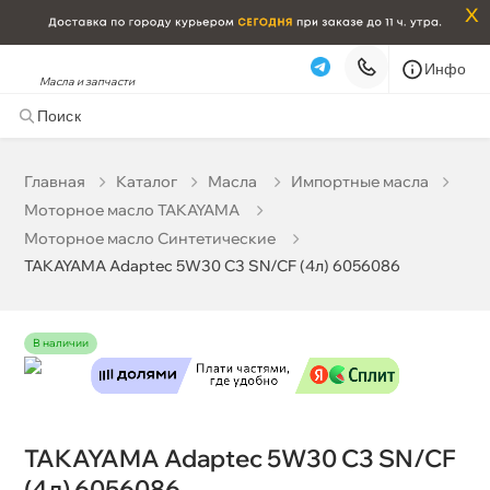
x
Инфо
Масла и запчасти
TAKAYAMA Adaptec 5W30 C3 SN/CF (4л) 6056086
3 658 ₽
корзину
3 850 ₽
Главная
Катало
Масла
Импортные масла
Моторное масло TAKAYAMA
Бесплатная
Завтра, 08.08 (при заказе от 2000₽)
Моторное масло Синтетические
TAKAYAMA Adaptec 5W30 C3 SN/CF (4л) 6056086
Срочная за 2 ч – 399 ₽
Сегодня, 07.08
Самовывоз
Сегодня
наличии
Карта
Список
TAKAYAMA Adaptec 5W30 C3 SN/CF
(4л) 6056086