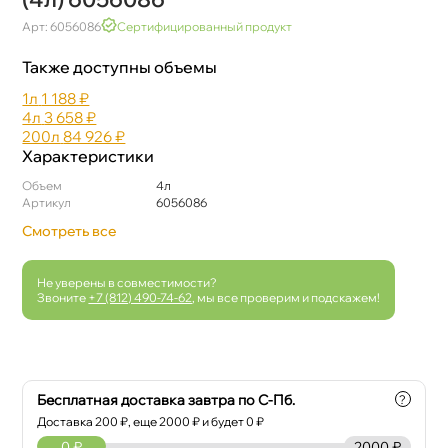
Арт: 6056086
Сертифицированный продукт
Также доступны объемы
1л
1 188 ₽
4л
3 658 ₽
200л
84 926 ₽
Характеристики
Объем
4л
Артикул
6056086
Смотреть все
Не уверены в совместимости?
Звоните
+7 (812) 490-74-62
, мы все проверим и подскажем!
Бесплатная доставка завтра по С-Пб.
?
Доставка
200
₽, еще
2000
₽ и будет 0 ₽
0
₽
2000 ₽