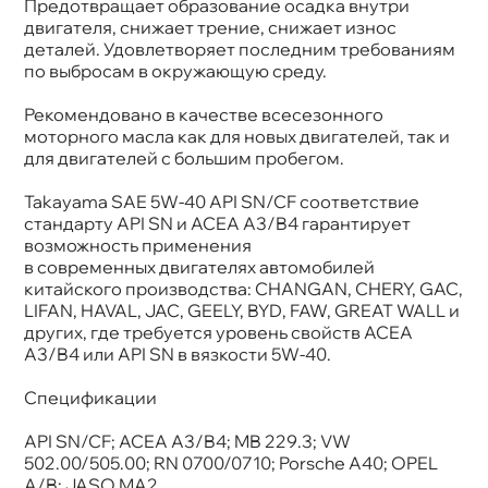
Предотвращает образование осадка внутри
двигателя, снижает трение, снижает износ
деталей. Удовлетворяет последним требованиям
по выбросам в окружающую среду.
Рекомендовано в качестве всесезонного
моторного масла как для новых двигателей, так и
для двигателей с большим пробегом.
Takayama SAE 5W-40 API SN/CF соответствие
стандарту API SN и ACEA A3/B4 гарантирует
озможность применения
современных двигателях автомобилей
китайского производства: CHANGAN, CHERY, GAC,
LIFAN, HAVAL, JAC, GEELY, BYD, FAW, GREAT WALL и
других, где требуется уровень свойств ACEA
A3/B4 или API SN в вязкости 5W-40.
Спецификации
API SN/CF; ACEA A3/B4; MB 229.3; VW
502.00/505.00; RN 0700/0710; Porsche A40; OPEL
A/B; JASO MA2