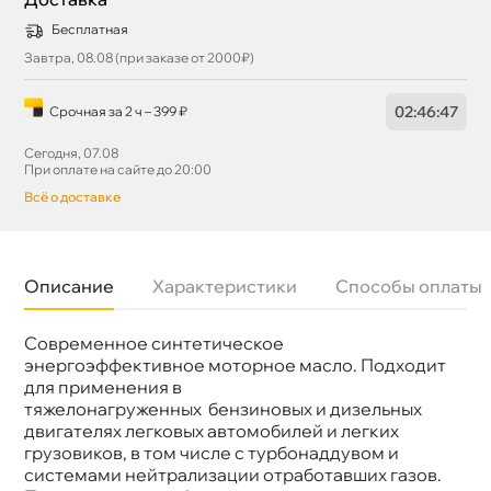
Бесплатная
Завтра, 08.08 (при заказе от 2000₽)
02
:
46
:
46
Срочная за 2 ч – 399 ₽
Сегодня, 07.08
При оплате на сайте до 20:00
сё о доставке
Описание
Характеристики
Способы оплаты
Современное синтетическое
язкость
5W-40
Бренд
TAKAYAMA
энергоэффективное моторное масло. Подходит
Тип масла
Синтетика
для применения
Допуски
MB 229.3; VW 502.00/505.00
тяжелонагруженных бензиновых и дизельных
Спецификации
API SN/CF; ACEA A3/B4
двигателях легковых автомобилей и легких
Объем
1л
рузовиков, в том числе с турбонаддувом и
Артикул
605044
Применение
Двигатель
системами нейтрализации отработавших газов.