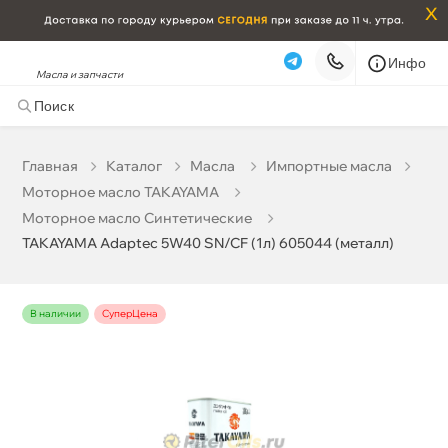
x
Инфо
Масла и запчасти
TAKAYAMA Adaptec 5W40 SN/CF (1л) 605044 (металл)
1 093 ₽
корзину
1 150 ₽
Главная
Катало
Масла
Импортные масла
Моторное масло TAKAYAMA
Бесплатная
Завтра, 08.08 (при заказе от 2000₽)
Моторное масло Синтетические
TAKAYAMA Adaptec 5W40 SN/CF (1л) 605044 (металл)
Срочная за 2 ч – 399 ₽
Сегодня, 07.08
Самовывоз
Сегодня
наличии
СуперЦена
Карта
Список