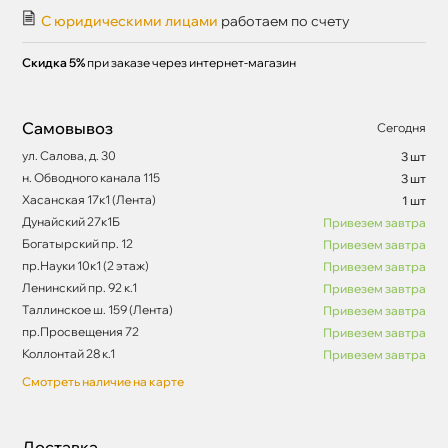
С юридическими лицами
работаем по счету
Скидка 5%
при заказе через интернет-магазин
Самовывоз
Сегодня
ул. Салова, д. 30
3 шт
н. Обводного канала 115
3 шт
Хасанская 17к1 (Лента)
1 шт
Дунайский 27к1Б
Привезем завтра
Богатырский пр. 12
Привезем завтра
пр.Науки 10к1 (2 этаж)
Привезем завтра
Ленинский пр. 92 к.1
Привезем завтра
Таллинское ш. 159 (Лента)
Привезем завтра
пр.Просвещения 72
Привезем завтра
Коллонтай 28 к.1
Привезем завтра
Смотреть наличие на карте
Доставка