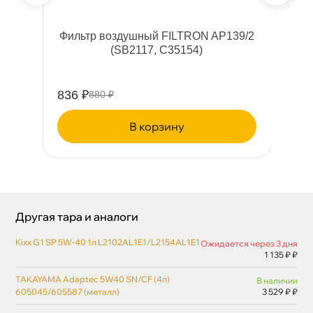
е
Фильтр воздушный FILTRON AP139/2
(SB2117, C35154)
VW
836 ₽
93
880 ₽
корзину
Другая тара и аналоги
Kixx G1 SP 5W-40 1л L2102AL1E1/L2154AL1E1
Ожидается через 3 дня
1 135 ₽ ₽
TAKAYAMA Adaptec 5W40 SN/CF (4л)
наличии
605045/605587 (металл)
3 529 ₽ ₽