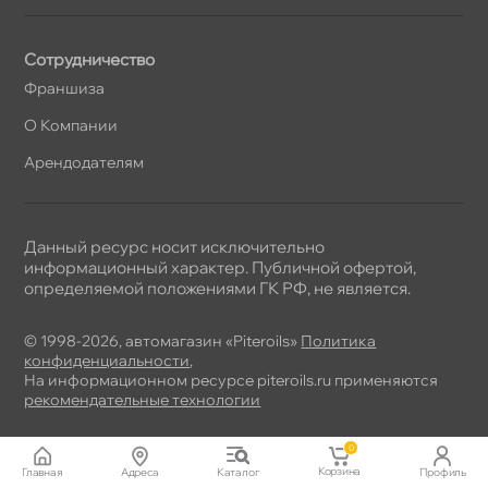
Сотрудничество
Франшиза
О Компании
Арендодателям
Данный ресурс носит исключительно
информационный характер. Публичной офертой,
определяемой положениями ГК РФ, не является.
© 1998-2026, автомагазин «Piteroils»
Политика
конфиденциальности
,
На информационном ресурсе piteroils.ru применяются
рекомендательные технологии
0
Корзина
Главная
Адреса
Катало
Профиль