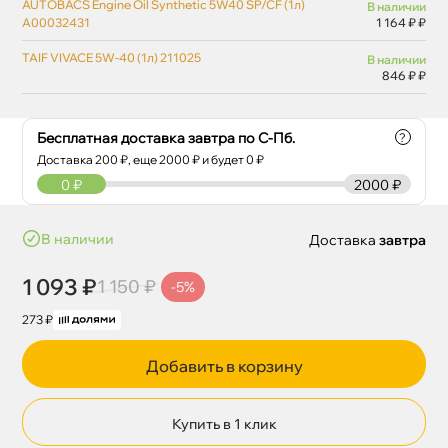
AUTOBACS Engine Oil Synthetic 5W40 SP/CF (1л)
наличии
A00032431
1 164 ₽ ₽
TAIF VIVACE 5W-40 (1л) 211025
наличии
846 ₽ ₽
Бесплатная доставка завтра по С-Пб.
?
Доставка
200
₽, еще
2000
₽ и будет 0 ₽
0
₽
2000 ₽
наличии
Доставка
завтра
1 093 ₽
1 150 ₽
-5%
273 ₽
Добавить в корзину
Купить в 1 клик