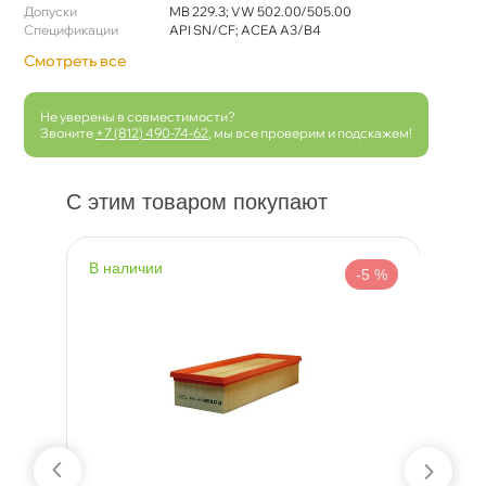
Допуски
MB 229.3; VW 502.00/505.00
Спецификации
API SN/CF; ACEA A3/B4
Смотреть все
Не уверены в совместимости?
Звоните
+7 (812) 490-74-62
, мы все проверим и подскажем!
С этим товаром покупают
наличии
н
 %
-5 %