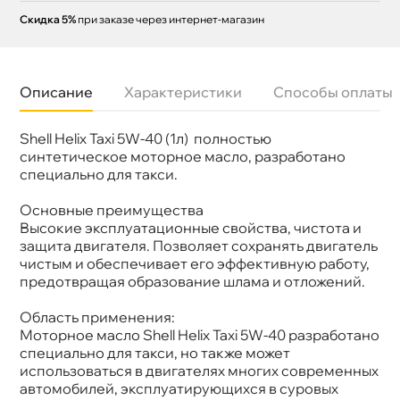
Скидка 5%
при заказе через интернет-магазин
Описание
Характеристики
Способы оплаты
Shell Helix Taxi 5W-40 (1л) полностью
язкость
5W-40
Бренд
Shell
синтетическое моторное масло, разработано
Тип масла
Синтетика
специально для такси.
Допуски
MB 229.3; VW 502/505.00 Renault RN 0700,
RN 0710
Основные преимущества
Спецификации
API SN PLUS; API SN; ACEA A3/B3, A3/B4
ысокие эксплуатационные свойства, чистота и
Объем
1л
Артикул
550059421
защита двигателя. Позволяет сохранять двигатель
чистым и обеспечивает его эффективную работу,
предотвращая образование шлама и отложений.
Область применения:
Моторное масло Shell Helix Taxi 5W-40 разработано
специально для такси, но также может
использоваться в двигателях многих современных
автомобилей, эксплуатирующихся в суровых