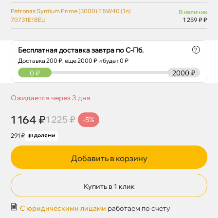
Petronas Syntium Prime (3000) E 5W40 (1л)
наличии
70731E18EU
1 259 ₽ ₽
Бесплатная доставка завтра по С-Пб.
?
Доставка
200
₽, еще
2000
₽ и будет 0 ₽
0
₽
2000 ₽
Ожидается через 3 дня
1 164 ₽
1 225 ₽
-5%
291 ₽
Добавить в корзину
Купить в 1 клик
С юридическими лицами
работаем по счету