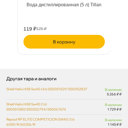
ий
ода дистиллированная (5 л) Tillan
М
119 ₽
57
125 ₽
корзину
Другая тара и аналоги
Shell Helix HX8 5w40 (4л) 550051529/550052837
наличии
5 266 ₽ ₽
Shell Helix HX8 5w40 (1л)
наличии
550051580/550052794/550061574
1 729 ₽ ₽
Repsol RP ELITE COMPETICION 5W40 (1л)
наличии
6059/R/60256/R
1 145 ₽ ₽