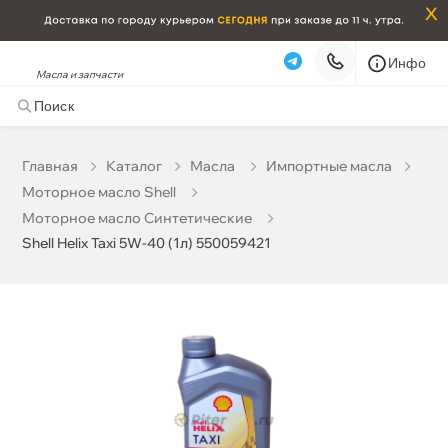
x
Инфо
Масла и запчасти
Shell Helix Taxi 5W-40 (1л) 550059421
1 164 ₽
корзину
1 225 ₽
Главная
Катало
Масла
Импортные масла
Моторное масло Shell
Бесплатная
Завтра, 08.08 (при заказе от 2000₽)
Моторное масло Синтетические
Shell Helix Taxi 5W-40 (1л) 550059421
Срочная за 2 ч – 399 ₽
Сегодня, 08.08
Самовывоз
Сегодня
Карта
Список