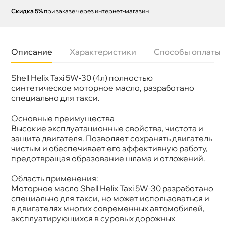
Скидка 5%
при заказе через интернет-магазин
Описание
Характеристики
Способы оплаты
Shell Helix Taxi 5W-30 (4л) полностью
язкость
5W-30
Бренд
Shell
синтетическое моторное масло, разработано
Тип масла
Синтетика
специально для такси.
Допуски
MB 229.3; VW 502/505.00; Renault RN 0700,
RN 0710
Основные преимущества
Спецификации
API SL; ACEA A3/B3, A3/B4
ысокие эксплуатационные свойства, чистота и
Объем
4л
Артикул
550059407
защита двигателя. Позволяет сохранять двигатель
Применение
Двигатель
чистым и обеспечивает его эффективную работу,
предотвращая образование шлама и отложений.
Область применения:
Моторное масло Shell Helix Taxi 5W-30 разработано
специально для такси, но может использоваться и
двигателях многих современных автомобилей,
эксплуатирующихся в суровых дорожных