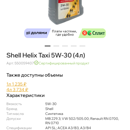
Shell Helix Taxi 5W-30 (4л)
Арт: 550059407
Сертифицированный продукт
Также доступны объемы
1л
1 235 ₽
4л
3 734 ₽
Характеристики
язкость
5W-30
Бренд
Shell
Тип масла
Синтетика
Допуски
MB 229.3; VW 502/505.00; Renault RN 0700,
RN 0710
Спецификации
API SL; ACEA A3/B3, A3/B4