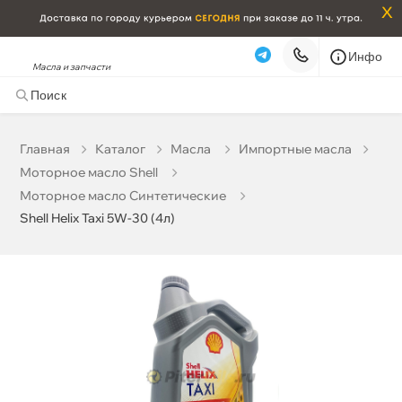
x
Инфо
Масла и запчасти
Shell Helix Taxi 5W-30 (4л)
3 734 ₽
корзину
3 930 ₽
Главная
Катало
Масла
Импортные масла
Моторное масло Shell
Бесплатная
Завтра, 07.08 (при заказе от 2000₽)
Моторное масло Синтетические
Shell Helix Taxi 5W-30 (4л)
Срочная за 2 ч – 399 ₽
Сегодня, 07.08
Самовывоз
Сегодня
Карта
Список