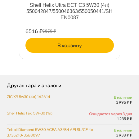
Shell Helix Ultra ECT C3 5W30 (4л)
S
550042847/550046363/550050441/SH
EN0087
6516 ₽
43
6859 ₽
корзину
Другая тара и аналоги
ZIC X9 5w30 (4л) 162614
наличии
3 995 ₽ ₽
Shell Helix Taxi 5W-30 (1л)
Ожидается через 3 дня
1 235 ₽ ₽
Teboil Diamond 5W30 ACEA A3/B4 API SL/CF 4л
наличии
3735210/3568097
3 938 ₽ ₽