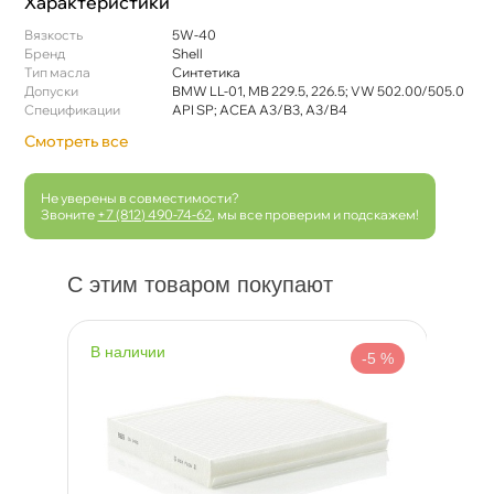
Характеристики
язкость
5W-40
Бренд
Shell
Тип масла
Синтетика
Допуски
BMW LL-01, MB 229.5, 226.5; VW 502.00/505.0
Спецификации
API SP; ACEA A3/B3, A3/B4
Смотреть все
Не уверены в совместимости?
Звоните
+7 (812) 490-74-62
, мы все проверим и подскажем!
С этим товаром покупают
наличии
н
 %
-5 %