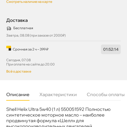
Смотреть наличие на карте
Доставка
Бесплатная
Завтра, 08.08 (при заказе от 2000₽)
01
:
52
:
13
Срочная за 2 ч – 399 ₽
Сегодня, 07.08
При оплате на сайте до 20:00
сё о доставке
Описание
Характеристики
Способы оплаты
Shell Helix Ultra 5w40 (1 л) 550051592 Полностью
язкость
5W-40
Бренд
Shell
синтетическое моторное масло – наиболее
Тип масла
Синтетика
продвинутая формула «Шелл» для
Допуски
BMW LL-01, MB 229.5, 226.5; VW 502.00/505.0
ысокопроизводительных двигателей.