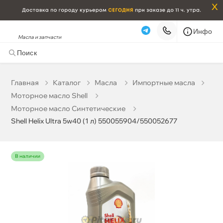
x
Инфо
Масла и запчасти
Shell Helix Ultra 5w40 (1 л) 550055904/550052677
1 672 ₽
корзину
1 760 ₽
Главная
Катало
Масла
Импортные масла
Моторное масло Shell
Бесплатная
Завтра, 08.08 (при заказе от 2000₽)
Моторное масло Синтетические
Shell Helix Ultra 5w40 (1 л) 550055904/550052677
Срочная за 2 ч – 399 ₽
Сегодня, 07.08
Самовывоз
Сегодня
наличии
Карта
Список