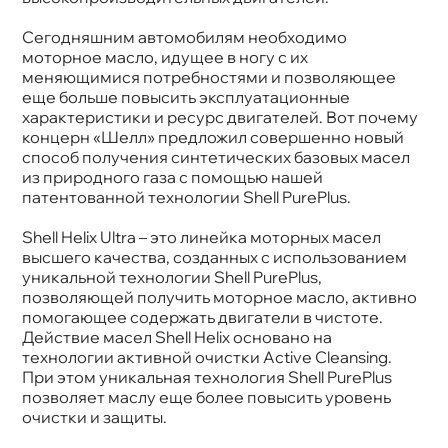
Спецификации
API SP; ACEA A3/B3, A3/B4
Объем
1л
Сегодняшним автомобилям необходимо
Артикул
550051592/550055904/550052677/550058141
моторное масло, идущее в ногу с их
меняющимися потребностями и позволяющее
еще больше повысить эксплуатационные
характеристики и ресурс двигателей. Вот почему
концерн «Шелл» предложил совершенно новый
способ получения синтетических базовых масел
из природного газа с помощью нашей
патентованной технологии Shell PurePlus.
Shell Helix Ultra – это линейка моторных масел
ысшего качества, созданных с использованием
уникальной технологии Shell PurePlus,
позволяющей получить моторное масло, активно
помогающее содержать двигатели в чистоте.
Действие масел Shell Helix основано на
технологии активной очистки Active Cleansing.
При этом уникальная технология Shell PurePlus
позволяет маслу еще более повысить уровень
очистки и защиты.