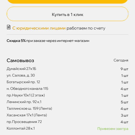
Купить в 1 клик
С юридическими лицами
работаем по счету
Скидка 5%
при заказе через интернет-магазин
Самовывоз
Сегодня
Дунайский 27к1Б
9 шт
ул. Салова, д. 30
1 шт
Богатырский пр. 12
1 шт
н. Обводного канала 115
4 шт
пр.Науки 10к1 (2 этаж)
1 шт
Ленинский пр. 92 к.1
5 шт
Таллинское ш. 159 (Лента)
4 шт
Хасанская 17к1 (Лента)
3 шт
пр.Просвещения 72
4 шт
Коллонтай 28 к.1
Привезем завтра