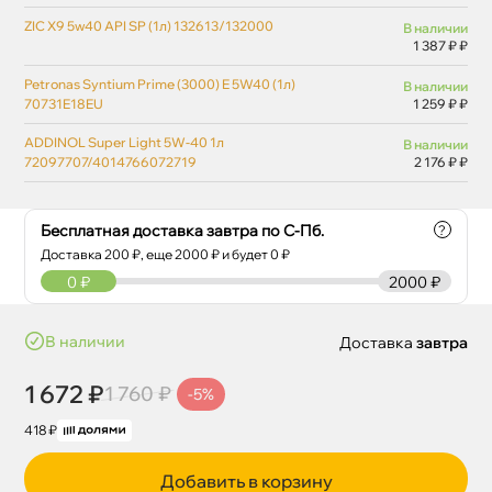
ZIC X9 5w40 API SP (1л) 132613/132000
наличии
1 387 ₽ ₽
Petronas Syntium Prime (3000) E 5W40 (1л)
наличии
70731E18EU
1 259 ₽ ₽
ADDINOL Super Light 5W-40 1л
наличии
72097707/4014766072719
2 176 ₽ ₽
Бесплатная доставка завтра по С-Пб.
?
Доставка
200
₽, еще
2000
₽ и будет 0 ₽
0
₽
2000 ₽
наличии
Доставка
завтра
1 672 ₽
1 760 ₽
-5%
418 ₽
Добавить в корзину