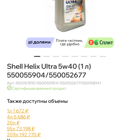
Shell Helix Ultra 5w40 (1 л)
550055904/550052677
Арт: 550051592/550055904/550052677/550058141
Сертифицированный продукт
Также доступны объемы
1л
1 672 ₽
4л
5 686 ₽
20л
₽
55л
73 198 ₽
209л
192 770 ₽