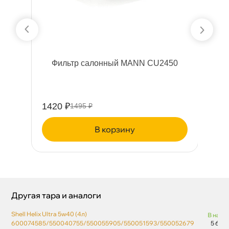
и
Фильтр салонный MANN CU2450
V
1420 ₽
25
1495 ₽
корзину
Другая тара и аналоги
Shell Helix Ultra 5w40 (4л)
нали
600074585/550040755/550055905/550051593/550052679
5 686 