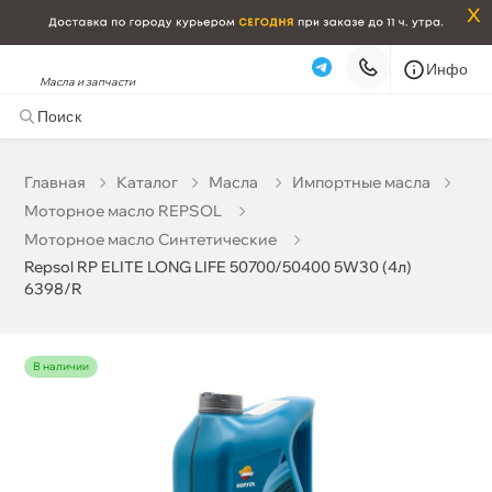
x
Инфо
Масла и запчасти
Repsol RP ELITE LONG LIFE 50700/50400 5W30 (4л)
6398/R
5 491 ₽
корзину
5 780 ₽
Главная
Катало
Масла
Импортные масла
Моторное масло REPSOL
Бесплатная
Завтра, 09.08 (при заказе от 2000₽)
Моторное масло Синтетические
Repsol RP ELITE LONG LIFE 50700/50400 5W30 (4л)
Срочная за 2 ч – 399 ₽
Сегодня, 08.08
6398/R
Самовывоз
Сегодня
Карта
Список
наличии