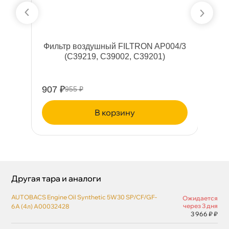
25
Фильтр воздушный FILTRON AP004/3
,
(C39219, C39002, C39201)
907 ₽
60
955 ₽
корзину
Другая тара и аналоги
AUTOBACS Engine Oil Synthetic 5W30 SP/CF/GF-
Ожидается
через 3 дня
6A (4л) A00032428
3 966 ₽ ₽