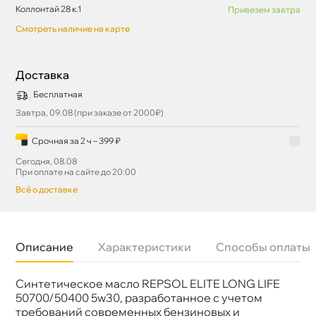
Коллонтай 28 к.1
Привезем завтра
Смотреть наличие на карте
Доставка
Бесплатная
Завтра, 09.08 (при заказе от 2000₽)
Срочная за 2 ч – 399 ₽
Сегодня, 08.08
При оплате на сайте до 20:00
сё о доставке
Описание
Характеристики
Способы оплаты
Синтетическое масло REPSOL ELITE LONG LIFE
язкость
5W-30
Бренд
Repsol
50700/50400 5w30, разработанное с учетом
Тип масла
Синтетика
требований современных бензиновых и