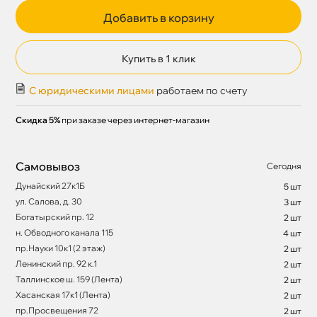
Добавить в корзину
Купить в 1 клик
С юридическими лицами
работаем по счету
Скидка 5%
при заказе через интернет-магазин
Самовывоз
Сегодня
Дунайский 27к1Б
5 шт
ул. Салова, д. 30
3 шт
Богатырский пр. 12
2 шт
н. Обводного канала 115
4 шт
пр.Науки 10к1 (2 этаж)
2 шт
Ленинский пр. 92 к.1
2 шт
Таллинское ш. 159 (Лента)
2 шт
Хасанская 17к1 (Лента)
2 шт
пр.Просвещения 72
2 шт