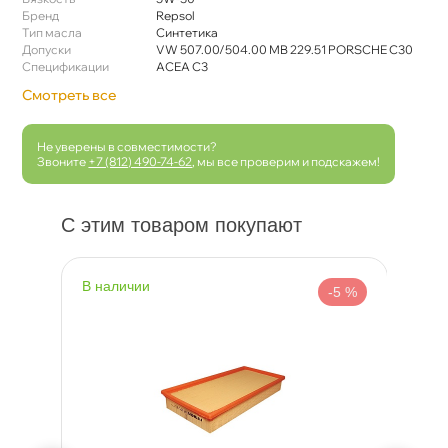
Бренд
Repsol
Тип масла
Синтетика
Допуски
VW 507.00/504.00 MB 229.51 PORSCHE C30
Спецификации
ACEA C3
Смотреть все
Не уверены в совместимости?
Звоните
+7 (812) 490-74-62
, мы все проверим и подскажем!
С этим товаром покупают
наличии
н
 %
-5 %