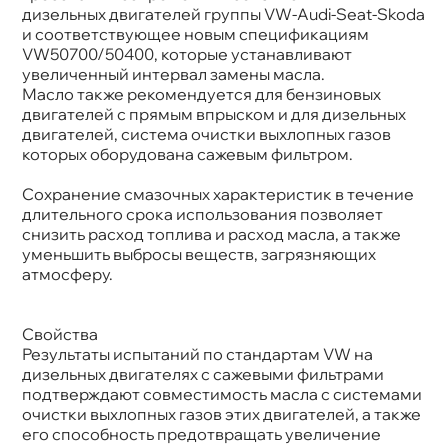
Допуски
VW 507.00/504.00 MB 229.51 PORSCHE C30
дизельных двигателей группы VW-Audi-Seat-Skoda
Спецификации
ACEA C3
и соответствующее новым спецификациям
Объем
4л
VW50700/50400, которые устанавливают
Артикул
6398/R/60195/R
Применение
Двигатель
увеличенный интервал замены масла.
Масло также рекомендуется для бензиновых
двигателей с прямым впрыском и для дизельных
двигателей, система очистки выхлопных газо
которых оборудована сажевым фильтром.
Сохранение смазочных характеристик в течение
длительного срока использования позволяет
снизить расход топлива и расход масла, а также
уменьшить выбросы веществ, загрязняющих
атмосферу.
Свойства
Результаты испытаний по стандартам VW на
дизельных двигателях с сажевыми фильтрами
подтверждают совместимость масла с системами
очистки выхлопных газов этих двигателей, а также
его способность предотвращать увеличение