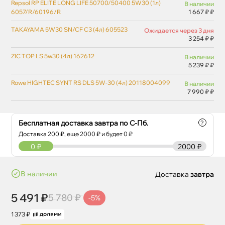
Repsol RP ELITE LONG LIFE 50700/50400 5W30 (1л)
наличии
6057/R/60196/R
1 667 ₽ ₽
TAKAYAMA 5W30 SN/CF C3 (4л) 605523
Ожидается через 3 дня
3 254 ₽ ₽
ZIC TOP LS 5w30 (4л) 162612
наличии
5 239 ₽ ₽
Rowe HIGHTEC SYNT RS DLS 5W-30 (4л) 20118004099
наличии
7 990 ₽ ₽
Бесплатная доставка завтра по С-Пб.
?
Доставка
200
₽, еще
2000
₽ и будет 0 ₽
0
₽
2000 ₽
наличии
Доставка
завтра
5 491 ₽
5 780 ₽
-5%
1 373 ₽