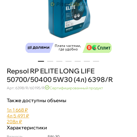
Repsol RP ELITE LONG LIFE
50700/50400 5W30 (4л) 6398/R
Арт: 6398/R/60195/R
Сертифицированный продукт
Также доступны объемы
1л
1 668 ₽
4л
5 491 ₽
208л
₽
Характеристики
язкость
5W-30