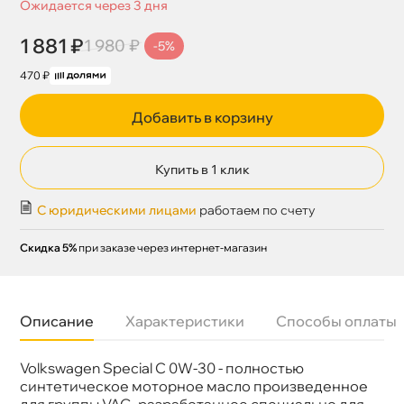
Ожидается через 3 дня
1 881 ₽
1 980 ₽
-5%
470 ₽
Добавить в корзину
Купить в 1 клик
С юридическими лицами
работаем по счету
Скидка 5%
при заказе через интернет-магазин
Описание
Характеристики
Способы оплаты
Volkswagen Special C 0W-30 - полностью
язкость
0W-30
Бренд
AGR
синтетическое моторное масло произведенное
Тип масла
Синтетика
для группы VAG, разработанное специально для