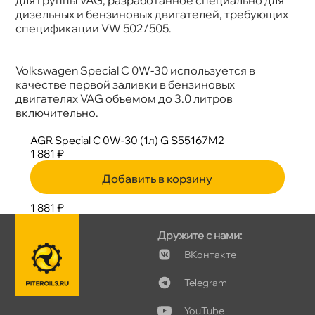
Допуски
VW 502/505
дизельных и бензиновых двигателей, требующих
Объем
1л
спецификации VW 502/505.
Артикул
GS55167M2
Volkswagen Special C 0W-30 используется
качестве первой заливки в бензиновых
двигателях VAG объемом до 3.0 литро
ключительно.
AGR Special C 0W-30 (1л) G S55167M2
1 881 ₽
Добавить в корзину
1 881 ₽
Дружите с нами:
Контакте
Telegram
YouTube