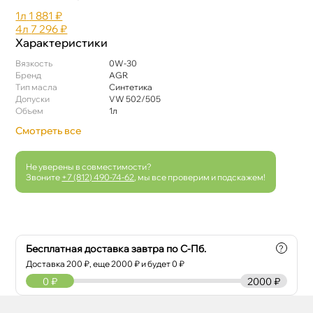
1л
1 881 ₽
4л
7 296 ₽
Характеристики
язкость
0W-30
Бренд
AGR
Тип масла
Синтетика
Допуски
VW 502/505
Объем
1л
Смотреть все
Не уверены в совместимости?
Звоните
+7 (812) 490-74-62
, мы все проверим и подскажем!
Бесплатная доставка завтра по С-Пб.
?
Доставка
200
₽, еще
2000
₽ и будет 0 ₽
0
₽
2000 ₽