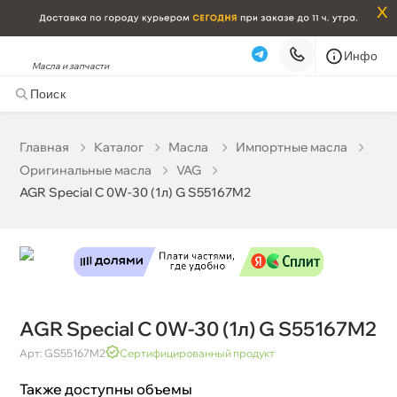
x
Инфо
Масла и запчасти
AGR Special C 0W-30 (1л) G S55167M2
1 881 ₽
корзину
1 980 ₽
Главная
Катало
Масла
Импортные масла
Оригинальные масла
VAG
Бесплатная
Сегодня, 06.08 (при заказе от 2000₽)
AGR Special C 0W-30 (1л) G S55167M2
Срочная за 2 ч – 399 ₽
Сегодня, 06.08
Самовывоз
Сегодня
Карта
Список
AGR Special C 0W-30 (1л) G S55167M2
Арт: GS55167M2
Сертифицированный продукт
Также доступны объемы