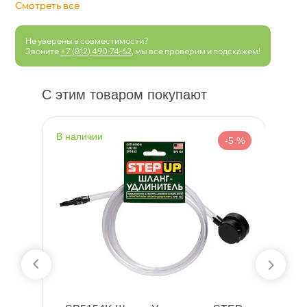
Смотреть все
Не уверены в совместимости?
Звоните
+7 (812) 490-74-62
, мы все проверим и подскажем!
С этим товаром покупают
наличии
н
 %
-5 %