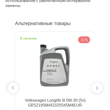
использование с увеличенным интервалом
замены.
Альтернативные товары
наличии
н
%
-5 %
Volkswagen Longlife III 0W-30 (5л)
GR52195M4/GS55545M4EUR