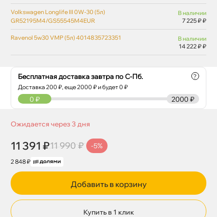
Volkswagen Longlife III 0W-30 (5л)
наличии
GR52195M4/GS55545M4EUR
7 225 ₽ ₽
Ravenol 5w30 VMP (5л) 4014835723351
наличии
14 222 ₽ ₽
Бесплатная доставка завтра по С-Пб.
?
Доставка
200
₽, еще
2000
₽ и будет 0 ₽
0
₽
2000 ₽
Ожидается через 3 дня
11 391 ₽
11 990 ₽
-5%
2 848 ₽
Добавить в корзину
Купить в 1 клик