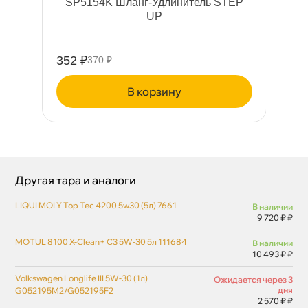
 (1
SP5154K Шланг-Удлинитель STEP
UP
352 ₽
24
370 ₽
корзину
Другая тара и аналоги
LIQUI MOLY Top Tec 4200 5w30 (5л) 7661
наличии
9 720 ₽ ₽
MOTUL 8100 X-Clean+ C3 5W-30 5л 111684
наличии
10 493 ₽ ₽
Volkswagen Longlife III 5W-30 (1л)
Ожидается через 3
дня
G052195M2/G052195F2
2 570 ₽ ₽