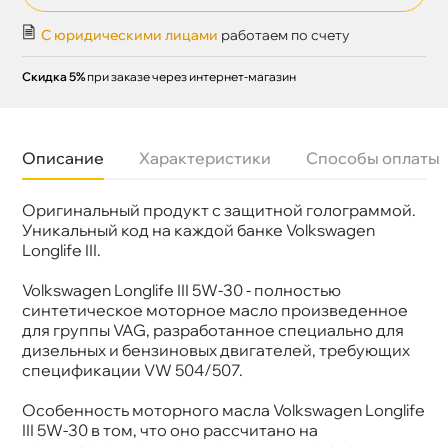
С юридическими лицами
работаем по счету
Скидка 5%
при заказе через интернет-магазин
Описание
Характеристики
Способы оплаты
Оригинальный продукт с защитной голограммой.
язкость
5W-30
Бренд
VAG
Уникальный код на каждой банке Volkswagen
Тип масла
Синтетика
Longlife III.
Допуски
VW 504/507
Объем
5л
Volkswagen Longlife III 5W-30 - полностью
Артикул
G052195M4
синтетическое моторное масло произведенное
Товар
СНЯТ С ПРОИЗВОДСТВА
для группы VAG, разработанное специально для
дизельных и бензиновых двигателей, требующих
спецификации VW 504/507.
Особенность моторного масла Volkswagen Longlife
III 5W-30 в том, что оно рассчитано на