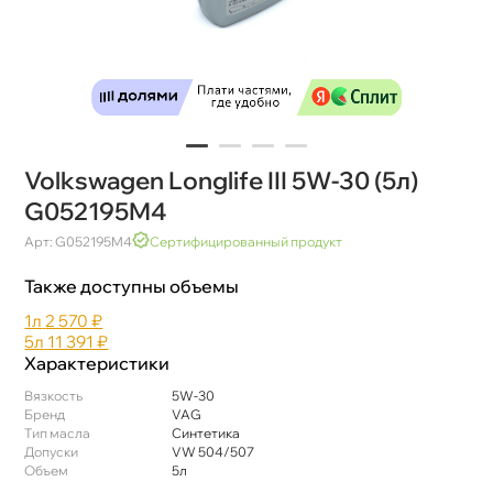
Volkswagen Longlife III 5W-30 (5л)
G052195M4
Арт: G052195M4
Сертифицированный продукт
Также доступны объемы
1л
2 570 ₽
5л
11 391 ₽
Характеристики
язкость
5W-30
Бренд
VAG
Тип масла
Синтетика
Допуски
VW 504/507
Объем
5л