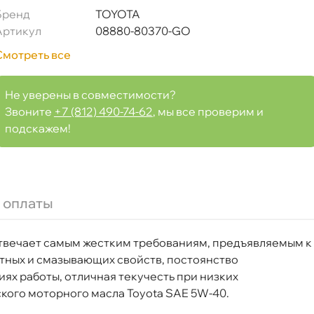
Бренд
TOYOTA
Артикул
08880-80370-GO
Смотреть все
Не уверены в совместимости?
Звоните
+7 (812) 490-74-62
, мы все проверим и
подскажем!
 оплаты
Срочная за 2 ч – 399 ₽
я, 07.08 (при заказе от 2000₽)
твечает самым жестким требованиям, предъявляемым к
ня
тных и смазывающих свойств, постоянство
ях работы, отличная текучесть при низких
ского моторного масла Toyota SAE 5W-40.
т