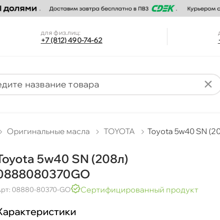
для физ.лиц:
+7 (812) 490-74-62
Оригинальные масла
TOYOTA
Toyota 5w40 SN (
Toyota 5w40 SN (208л)
0888080370GO
Сертифицированный продукт
рт: 08880-80370-GO
Характеристики