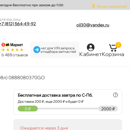
x
Ясно, понятно!
для юр.лиц:
+7 (812) 564-49-92
oil30@yandex.ru
0
чат для VIN запроса
и подбора запчастей
Кабинет
Корзина
6 488 отзыво
208л) 0888080370GO
Бесплатная доставка завтра по С-Пб.
?
Доставка
200
₽, еще
2000
₽ и будет 0 ₽
0
₽
2000 ₽
Ожидается через 3 дня