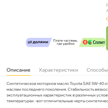
Toyota 5w40 SN (208л) 0888080370GO
Описание
Характеристики
Способы
Бесплатная
Сегодн
Синтетическое моторное масло Toyota SAE 5W-40 о
Бренд
TOYOTA
Самовывоз
Сегод
маслам последнего поколения. Стабильность вязкос
Артикул
08880-80370-GO
эксплуатационных характеристик в различных услови
температурах - вот отличительные черты синтетиче
ул. Салова, д. 30
0 ш
Пн-Пт
09.30 - 19.00
Сб-Вс
10.00 - 19.00