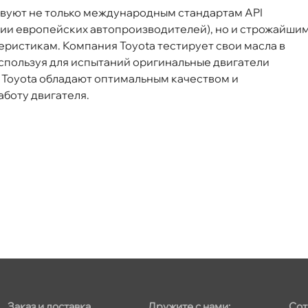
вуют не только международным стандартам API
ции европейских автопроизводителей), но и строжайши
теристикам. Компания Toyota тестирует свои масла
спользуя для испытаний оригинальные двигатели
 Toyota обладают оптимальным качеством и
боту двигателя.
Заказ и доставка
Дружите с нами:
Сот