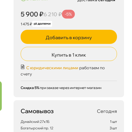
5 900 ₽
6 210 ₽
-5%
1 475 ₽
Добавить в корзину
Купить в 1 клик
С юридическими лицами
работаем по
счету
Скидка 5%
при заказе через интернет-магазин
Самовывоз
Сегодня
5 900 ₽
корзину
6 210 ₽
Дунайский 27к1Б
1 шт
Богатырский пр. 12
3 шт