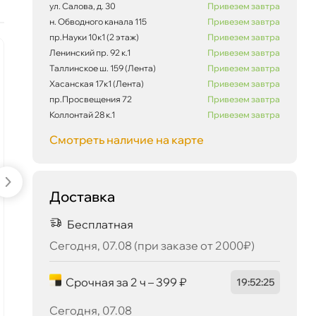
ул. Салова, д. 30
Привезем завтра
н. Обводного канала 115
Привезем завтра
пр.Науки 10к1 (2 этаж)
Привезем завтра
Сегодня, 07.08
Ленинский пр. 92 к.1
Привезем завтра
наличии
-5 %
Таллинское ш. 159 (Лента)
Привезем завтра
Хасанская 17к1 (Лента)
Привезем завтра
пр.Просвещения 72
Привезем завтра
Коллонтай 28 к.1
Привезем завтра
Смотреть наличие на карте
Доставка
LIQUI MOLY Special Tec AA
Бесплатная
0W-20 (4л) 8066/9705
Сегодня, 07.08 (при заказе от 2000₽)
7 810 ₽
8 221 ₽
Срочная за 2 ч – 399 ₽
19
:
52
:
25
корзину
Сегодня, 07.08