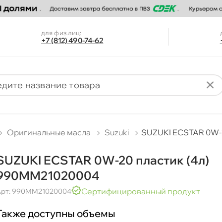
для физ.лиц:
+7 (812) 490-74-62
Оригинальные масла
Suzuki
SUZUKI ECSTAR 0W-
SUZUKI ECSTAR 0W-20 пластик (4л)
990MM21020004
Сертифицированный продукт
Арт: 990MM21020004
Также доступны объемы