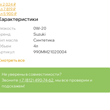
л
2 024 ₽
4л
7 819 ₽
4л
5 900 ₽
Характеристики
язкость
0W-20
Бренд
Suzuki
Тип масла
Синтетика
Объем
4л
Артикул
990MM21020004
Смотреть все
Не уверены в совместимости?
Звоните
+7 (812) 490-74-62
, мы все проверим и
подскажем!
21020004