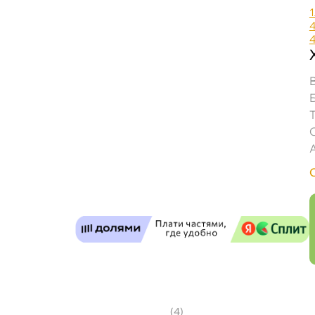
1
SUZUKI ECSTAR 0W-20 пластик (4л) 990MM
(4)