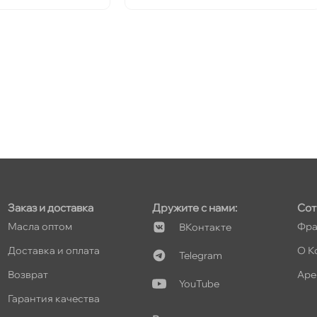
т
т
т
Заказ и доставка
Дружите с нами:
Сот
Масла оптом
Фра
Контакте
Доставка и оплата
О К
Telegram
озврат
Аре
т
YouTube
Гарантия качества