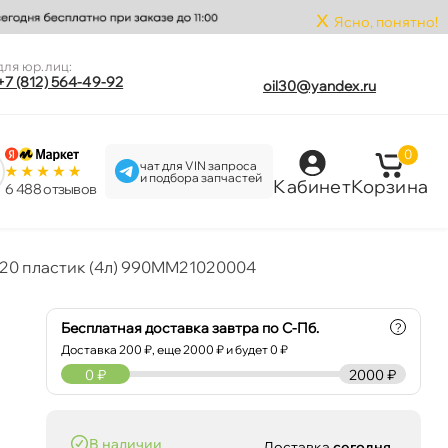
x
Ясно, понятно!
для юр.лиц:
+7 (812) 564-49-92
oil30@yandex.ru
0
чат для VIN запроса
и подбора запчастей
Кабинет
Корзина
6 488 отзыво
20 пластик (4л) 990MM21020004
Бесплатная доставка завтра по С-Пб.
?
Доставка
200
₽, еще
2000
₽ и будет 0 ₽
0
₽
2000 ₽
наличии
Доставка
сегодня