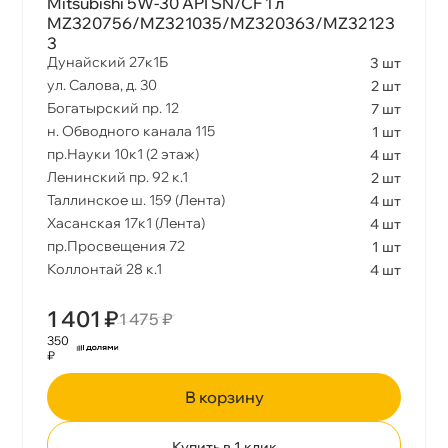
Mitsubishi 5W-30 API SN/CF 1 л
MZ320756/MZ321035/MZ320363/MZ32123
3
Дунайский 27к1Б
3 шт
ул. Салова, д. 30
2 шт
Богатырский пр. 12
7 шт
н. Обводного канала 115
1 шт
пр.Науки 10к1 (2 этаж)
4 шт
Ленинский пр. 92 к.1
2 шт
Таллинское ш. 159 (Лента)
4 шт
Хасанская 17к1 (Лента)
4 шт
пр.Просвещения 72
1 шт
Коллонтай 28 к.1
4 шт
1 401 ₽
1 475 ₽
350
₽
корзину
Купить в 1 клик