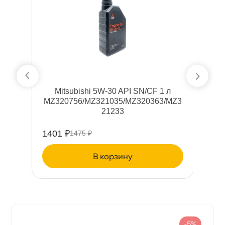
API SN/CF 1 л
Mitsubishi 5W-30 API SN/CF 4 л
/MZ320363/MZ3
MZ320757/MZ321036/MZ320864/M
3
21232
5254 ₽
5530 ₽
ну
корзину
-5%