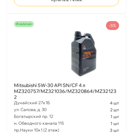
наличии
-5%
Mitsubishi 5W-30 API SN/CF 4 л
MZ320757/MZ321036/MZ320864/MZ32123
2
Дунайский 27к1Б
4 шт
ул. Салова, д. 30
2 шт
Богатырский пр. 12
1 шт
н. Обводного канала 115
1 шт
пр.Науки 10к1 (2 этаж)
3 шт