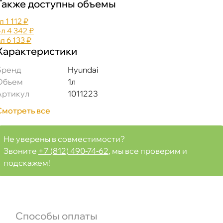
Также доступны объемы
л
1 112 ₽
4л
4 342 ₽
6л
6 133 ₽
Характеристики
Бренд
Hyundai
Объем
1л
Артикул
1011223
Смотреть все
Не уверены в совместимости?
Звоните
+7 (812) 490-74-62
, мы все проверим и
подскажем!
Способы оплаты