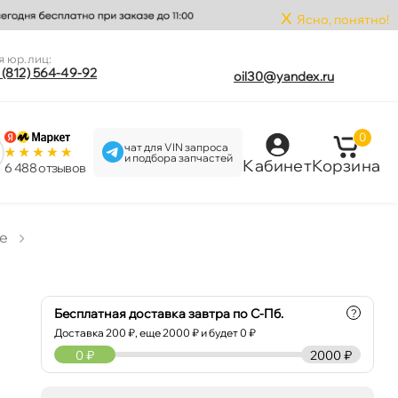
x
Ясно, понятно!
я юр.лиц:
 (812) 564-49-92
oil30@yandex.ru
0
чат для VIN запроса
и подбора запчастей
Кабинет
Корзина
6 488 отзыво
е
Бесплатная доставка завтра по С-Пб.
?
Доставка
200
₽, еще
2000
₽ и будет 0 ₽
0
₽
2000 ₽