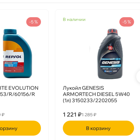
наличии
-5 %
-5 %
LITE EVOLUTION
Лукойл GENESIS
053/R/60156/R
ARMORTECH DIESEL 5W40
(1л) 3150233/2202055
1 221 ₽
0 ₽
1 285 ₽
рзину
корзину