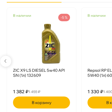
Бренд
Hyundai
наличии
наличии
Объем
1л
-5 %
Артикул
1011223
ZIC X9 LS DIESEL 5w40 API
Repsol RP E
SN (1л) 132609
5W40 (1л) 6
1 382 ₽
1 330 ₽
1 455 ₽
1 40
корзину
ко