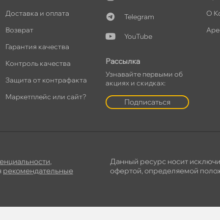
Доставка и оплата
О К
Telegram
озврат
Аре
YouTube
Гарантия качества
Рассылка
Контроль качества
Узнавайте первыми о
Защита от контрафакта
акциях и скидках:
Маркетплейс или сайт?
Подписаться
енциальности
,
Данный ресурс носит исключ
я
рекомендательные
офертой, определяемой полож