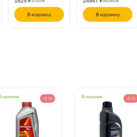
1625 ₽
24947 ₽
1710 ₽
26260 ₽
т
корзину
корзину
т
т
наличии
наличии
-5 %
-5 %
т