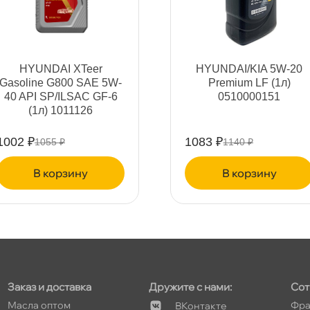
т
HYUNDAI XTeer
HYUNDAI/KIA 5W-20
т
Gasoline G800 SAE 5W-
Premium LF (1л)
40 API SP/ILSAC GF-6
0510000151
(1л) 1011126
1002 ₽
1083 ₽
1055 ₽
1140 ₽
т
корзину
корзину
Заказ и доставка
Дружите с нами:
Сот
Масла оптом
Фра
Контакте