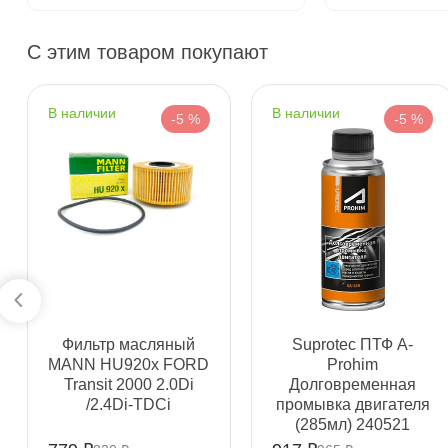
HYUNDAI XTeer DIESEL D800 SAE 5W-40 C3 (1
С этим товаром покупают
наличии
наличии
-5 %
-5 %
Бесплатная
Завтр
Самовывоз
Сегод
ул. Салова, д. 30
0 ш
Пн-Пт
09.30 - 19.00
Сб-Вс
10.00 - 19.00
Сегодня, бесплатно
Фильтр масляный
Suprotec ПТФ A-
Богатырский пр. 12
2 ш
MANN HU920x FORD
Prohim
Пн–Вс
10:00 – 21:00
Transit 2000 2.0Di
Долговременная
/2.4Di-TDCi
промывка двигателя
Сегодня, бесплатно
(285мл) 240521