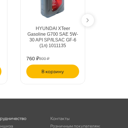
HYUNDAI XTeer
HYUNDAI/
Gasoline G700 SAE 5W-
DPF Diese
30 API SP/ILSAC GF-6
052
(1л) 1011135
760 ₽
1207 ₽
800 ₽
127
корзину
ко
рудничество
Контакты
ншиза
Розничным покупателям: