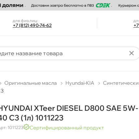
для физ.лиц:
дл
+7 (812) 490-74-62
+7
Оригинальные масла
Hyundai-KIA
Синтетически
23
HYUNDAI XTeer DIESEL D800 SAE 5W-
40 C3 (1л) 1011223
Сертифицированный продукт
рт: 1011223