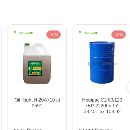
л) 1011223
наличии
наличии
-5 %
-5 %
Срочная за 2 ч – 399 ₽
а, 09.08 (при заказе от 2000₽)
ня
т
Oil Right И-20А (10 л)
Нефрас С2 80/120
т
2591
(БР-2) 200л ТУ
38.401-67-108-92