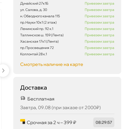
Дунайский 27к1Б
Привезем завтра
ул. Салова, д. 30
Привезем завтра
н. Обводного канала 115
Привезем завтра
наличии
-5 %
пр.Науки 10к1 (2 этаж)
Привезем завтра
Ленинский пр. 92 к.1
Привезем завтра
Таллинское ш. 159 (Лента)
Привезем завтра
Хасанская 17к1 (Лента)
Привезем завтра
пр.Просвещения 72
Привезем завтра
Коллонтай 28 к.1
Привезем завтра
Смотреть наличие на карте
HYUNDAI XTeer DIESEL D800
SAE 5W-40 C3 (4л) 1041223
Доставка
Бесплатная
4 342 ₽
4 570 ₽
Завтра, 09.08 (при заказе от 2000₽)
корзину
Срочная за 2 ч – 399 ₽
08
:
29
:
55