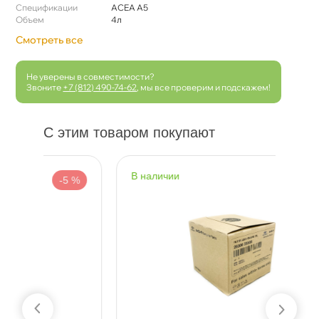
Спецификации
ACEA A5
Объем
4л
Смотреть все
Не уверены в совместимости?
Звоните
+7 (812) 490-74-62
, мы все проверим и подскажем!
С этим товаром покупают
наличии
н
 %
-5 %