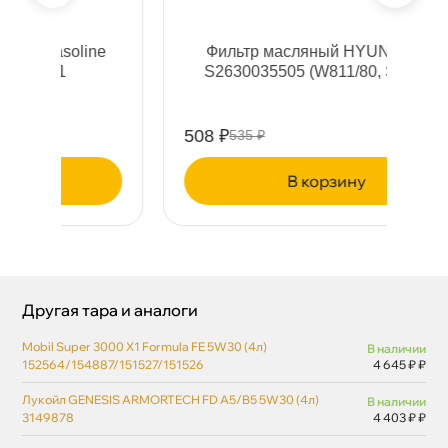
e
Фильтр масляный HYUNDAI/KIA
S2630035505 (W811/80, SM 121 )
508 ₽
62
535 ₽
корзину
Другая тара и аналоги
Mobil Super 3000 X1 Formula FE 5W30 (4л)
наличии
152564/154887/151527/151526
4 645 ₽ ₽
Лукойл GENESIS ARMORTECH FD A5/B5 5W30 (4л)
наличии
3149878
4 403 ₽ ₽