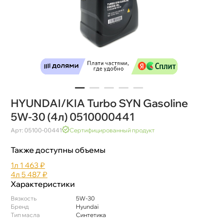
HYUNDAI/KIA Turbo SYN Gasoline
5W-30 (4л) 0510000441
Арт: 05100-00441
Сертифицированный продукт
Также доступны объемы
1л
1 463 ₽
4л
5 487 ₽
Характеристики
язкость
5W-30
Бренд
Hyundai
Тип масла
Синтетика