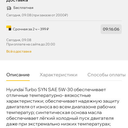
Бесплатная
Сегодня, 09.08 (при заказе от 2000₽)
09
:
16
:
06
Срочная за 2 ч – 399 ₽
Сегодня, 09.08
При оплате на сайте до 20:00
сё о доставке
Описание
Характеристики
Способы оплаты
Hyundai Turbo SYN SAE 5W-30 обеспечивает
язкость
5W-30
Бренд
Hyundai
отличные температурно- вязкостные
Тип масла
Синтетика
характеристики; обеспечивает надежную защиту
Спецификации
ACEA A5
двигателя от износа во всем диапазоне рабочих
Объем
4л
температур; синтетическая основа масла
Артикул
05100-00441
обеспечивает лёгкий холодный пуск двигателя
Применение
Двигатель
даже при экстремально низких температурах;