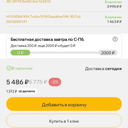
ZIC X9 FE 5w30 (4л) 162615
наличии
3 995 ₽ ₽
HYUNDAI/KIA Turbo SYN Gasoline 5W-30 (1л)
наличии
0510000141
1 463 ₽ ₽
Бесплатная доставка завтра по С-Пб.
?
Доставка
200
₽, еще
2000
₽ и будет 0 ₽
0
₽
2000 ₽
наличии
Доставка
сегодня
5 486 ₽
5 775 ₽
-5%
1 372 ₽
Добавить в корзину
Купить в 1 клик