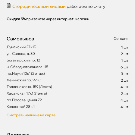
С юридическими лицами
работаем по счету
Скидка 5%
при заказе через интернет-магазин
Самовывоз
Сегодня
Дунайский 27к1Б
1 шт
ул. Салова, д. 30
2 шт
Богатырский пр. 12
1 шт
н. Обводного канала 115
6 шт
пр.Науки 10к1 (2 этаж)
3 шт
Ленинский пр. 92 к.1
2 шт
Таллинское ш. 159 (Лента)
4 шт
Хасанская 17к1 (Лента)
2 шт
пр.Просвещения 72
4 шт
Коллонтай 28 к.1
4 шт
Смотреть наличие на карте
Доставка