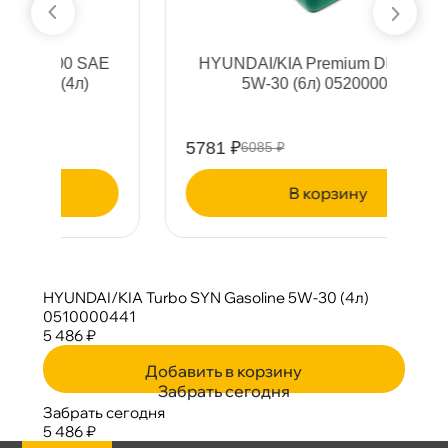
E
HYUNDAI/KIA Premium DPF Diesel
5W-30 (6л) 0520000620
5781 ₽
2
6085 ₽
корзину
HYUNDAI/KIA Turbo SYN Gasoline 5W-30 (4л)
0510000441
5 486 ₽
Добавить в корзину
Забрать сегодня
Забрать сегодня
5 486 ₽