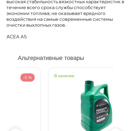
ысокая стабильность вязкостных характеристик
течение всего срока службы способствует
экономии топлива; не оказывает вредного
оздействия на самые современные системы
очистки выхлопных газов.
ACEA A5
Альтернативные товары
наличии
н
%
-5 %