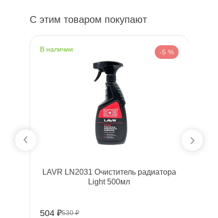
С этим товаром покупают
наличии
н
 %
-5 %
an
LAVR LN2031 Очиститель радиатора
Light 500мл
504 ₽
24
530 ₽