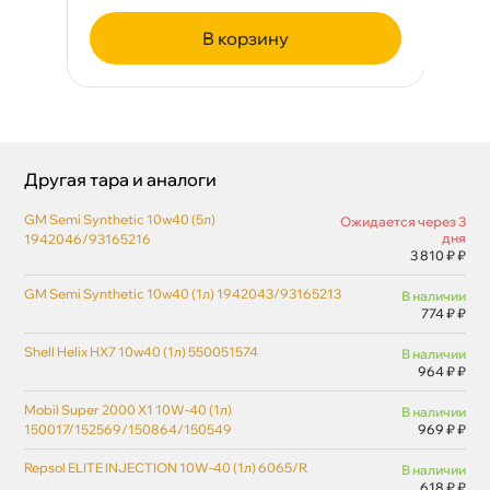
корзину
Другая тара и аналоги
GM Semi Synthetic 10w40 (5л)
Ожидается через 3
дня
1942046/93165216
3 810 ₽ ₽
GM Semi Synthetic 10w40 (1л) 1942043/93165213
наличии
774 ₽ ₽
Shell Helix HX7 10w40 (1л) 550051574
наличии
964 ₽ ₽
Mobil Super 2000 X1 10W-40 (1л)
наличии
150017/152569/150864/150549
969 ₽ ₽
Repsol ELITE INJECTION 10W-40 (1л) 6065/R
наличии
618 ₽ ₽