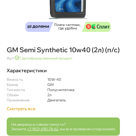
GM Semi Synthetic 10w40 (2л) (п/с)
Арт:
Сертифицированный продукт
Характеристики
язкость
10W-40
Бренд
GM
Тип масла
Полусинтетика
Объем
2л
Применение
Двигатель
Смотреть все
Не уверены в совместимости?
Звоните
+7 (812) 490-74-62
, мы все проверим и подскажем!