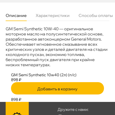
Описание
Характеристики
Способы оплаты
GM Semi Synthetic 10W-40 — оригинальное
язкость
10W-40
Бренд
GM
моторное масло на полусинтетической основе,
Тип масла
Полусинтетика
разработанное автоконцерном General Motors.
Объем
2л
Обеспечивает мгновенное смазывание всех
Применение
Двигатель
критических узлов и деталей двигателя на стадии
«холодного пуска», экономию топлива,
еспроблемный пуск двигателя при крайне
низких температурах.
GM Semi Synthetic 10w40 (2л) (п/с)
898 ₽
Добавить в корзину
898 ₽
Дружите с нами: