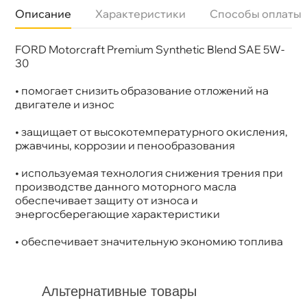
Описание
Характеристики
Способы оплаты
FORD Motorcraft Premium Synthetic Blend SAE 5W-
язкость
5W-30
Бренд
Ford
30
Тип масла
Синтетика
Допуски
Ford: WSS-M2C961-A1
• помогает снизить образование отложений на
Объем
1л
двигателе и износ
Артикул
XO-5W30-QFS
Применение
Двигатель
• защищает от высокотемпературного окисления,
ржавчины, коррозии и пенообразования
• используемая технология снижения трения при
производстве данного моторного масла
обеспечивает защиту от износа и
энергосберегающие характеристики
• обеспечивает значительную экономию топлива
Альтернативные товары