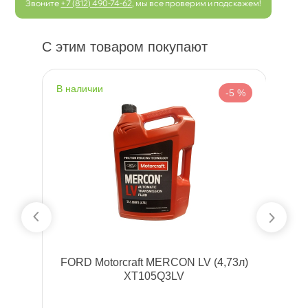
Звоните
+7 (812) 490-74-62
, мы все проверим и подскажем!
С этим товаром покупают
наличии
н
 %
-5 %
6л)
FORD Motorcraft MERCON LV (4,73л)
XT105Q3LV