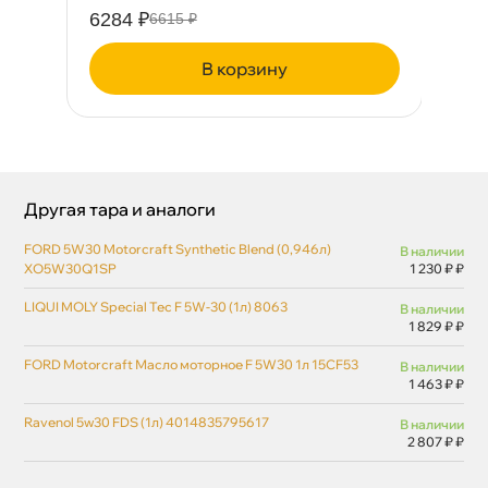
6284 ₽
13
6615 ₽
корзину
Другая тара и аналоги
FORD 5W30 Motorcraft Synthetic Blend (0,946л)
наличии
XO5W30Q1SP
1 230 ₽ ₽
LIQUI MOLY Special Tec F 5W-30 (1л) 8063
наличии
1 829 ₽ ₽
FORD Motorcraft Масло моторное F 5W30 1л 15CF53
наличии
1 463 ₽ ₽
Ravenol 5w30 FDS (1л) 4014835795617
наличии
2 807 ₽ ₽