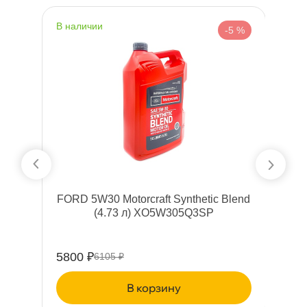
наличии
н
%
-5 %
nd
FORD 5W30 Motorcraft Synthetic Blend
(4.73 л) XO5W305Q3SP
5800 ₽
5
6105 ₽
корзину