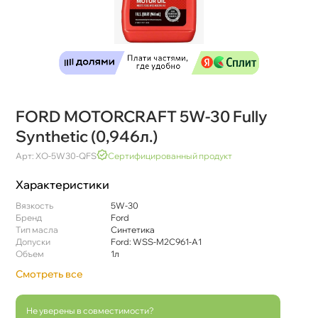
FORD MOTORCRAFT 5W-30 Fully
Synthetic (0,946л.)
Арт: XO-5W30-QFS
Сертифицированный продукт
Характеристики
язкость
5W-30
Бренд
Ford
Тип масла
Синтетика
Допуски
Ford: WSS-M2C961-A1
Объем
1л
Смотреть все
Не уверены в совместимости?