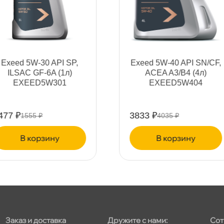
т
Exeed 5W-40 API SN/CF,
Exeed 5W-30 API SP,
т
ACEA A3/B4 (4л)
ILSAC GF-6A (4л)
EXEED5W404
EXEED5W304
3833 ₽
4346 ₽
4035 ₽
4575 ₽
т
корзину
корзину
Заказ и доставка
Дружите с нами:
Сот