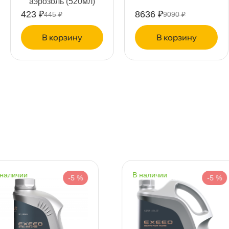
8636 ₽
380 ₽
9090 ₽
400 ₽
т
корзину
корзину
т
т
наличии
наличии
-5 %
-5 %
т