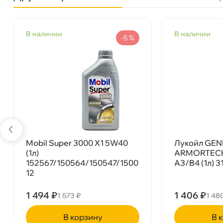
язкость
5W-40
наличии
наличии
Бренд
Exeed
-5 %
Тип масла
Синтетика
Спецификации
API SN/CF; ACEA A3/B4
Объем
1л
Артикул
EXEED5W401
Применение
Двигатель
Mobil Super 3000 X1 5W40
Лукойл GEN
(1л)
ARMORTECH
152567/150564/150547/1500
A3/B4 (1л) 
12
1 494 ₽
1 406 ₽
1 573 ₽
1 48
корзину
ко