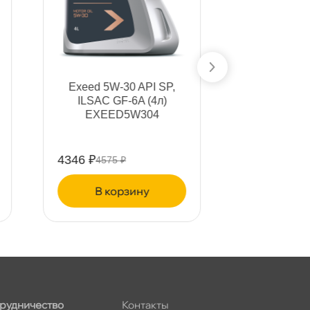
Exeed 0W-20 API SP,
Exeed 0W
ILSAC GF-6A (4л)
ILSAC 
EXEED0W204
EXEE
5320 ₽
1292 ₽
5600 ₽
136
корзину
ко
рудничество
Контакты