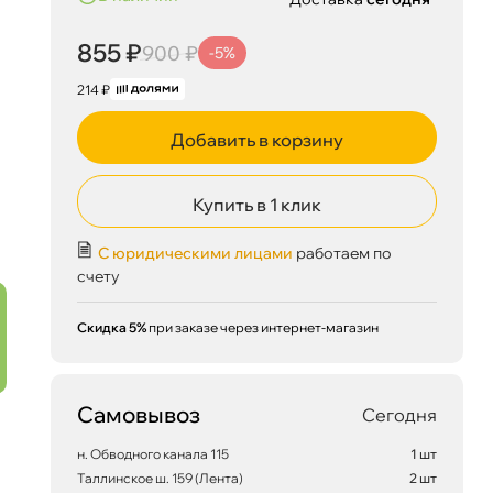
855 ₽
900 ₽
-5%
214 ₽
Добавить в корзину
Купить в 1 клик
С юридическими лицами
работаем по
счету
Скидка 5%
при заказе через интернет-магазин
Самовывоз
Сегодня
н. Обводного канала 115
1 шт
Таллинское ш. 159 (Лента)
2 шт