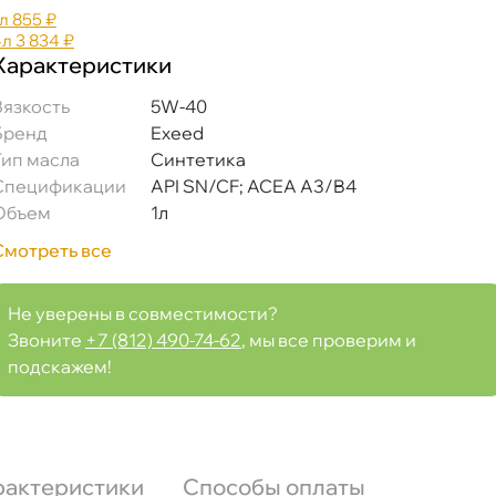
л
855 ₽
4л
3 834 ₽
Характеристики
язкость
5W-40
Бренд
Exeed
Тип масла
Синтетика
Спецификации
API SN/CF; ACEA A3/B4
Объем
1л
Смотреть все
Не уверены в совместимости?
Звоните
+7 (812) 490-74-62
, мы все проверим и
подскажем!
рактеристики
Способы оплаты