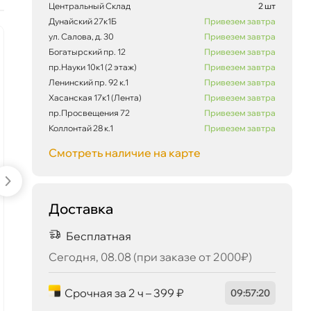
Центральный Склад
2 шт
Дунайский 27к1Б
Привезем завтра
ул. Салова, д. 30
Привезем завтра
наличии
Богатырский пр. 12
-5 %
Привезем завтра
пр.Науки 10к1 (2 этаж)
Привезем завтра
Ленинский пр. 92 к.1
Привезем завтра
Хасанская 17к1 (Лента)
Привезем завтра
пр.Просвещения 72
Привезем завтра
Коллонтай 28 к.1
Привезем завтра
Смотреть наличие на карте
Exeed 5W-40 API SN/CF,
Доставка
ACEA A3/B4 (4л)
EXEED5W404
Бесплатная
Сегодня, 08.08 (при заказе от 2000₽)
3 833 ₽
4 035 ₽
Срочная за 2 ч – 399 ₽
09
:
57
:
19
корзину