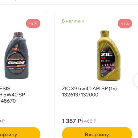
наличии
-5 %
-5 %
ESIS
ZIC X9 5w40 API SP (1л)
 5W40 SP
132613/132000
3148670
1 387 ₽
0 ₽
1 460 ₽
рзину
корзину