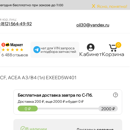
x
Ясно, понятно!
я юр.лиц:
 (812) 564-49-92
oil30@yandex.ru
0
чат для VIN запроса
и подбора запчастей
Кабинет
Корзина
6 488 отзыво
/CF, ACEA A3/B4 (1л) EXEED5W401
Бесплатная доставка завтра по С-Пб.
?
Доставка
200
₽, еще
2000
₽ и будет 0 ₽
0
₽
2000 ₽
наличии
Доставка
сегодня