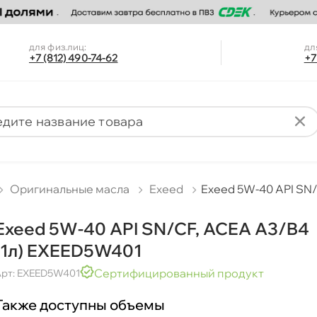
для физ.лиц:
дл
+7 (812) 490-74-62
+7
Оригинальные масла
Exeed
Exeed 5W-40 API SN
Exeed 5W-40 API SN/CF, ACEA A3/B4
(1л) EXEED5W401
Сертифицированный продукт
рт: EXEED5W401
Также доступны объемы