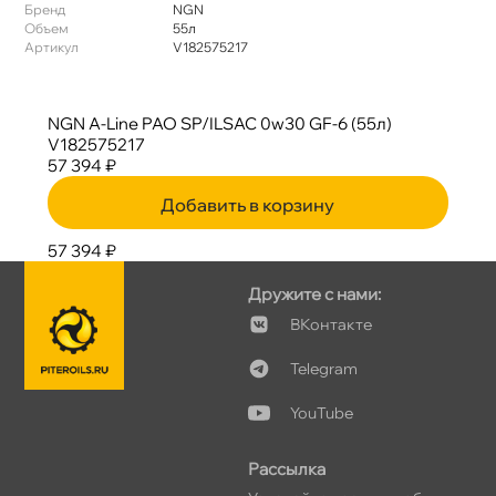
Бренд
NGN
Объем
55л
Артикул
V182575217
NGN A-Line PAO SP/ILSAC 0w30 GF-6 (55л)
V182575217
57 394 ₽
Добавить в корзину
57 394 ₽
Дружите с нами:
Контакте
Telegram
YouTube
Рассылка