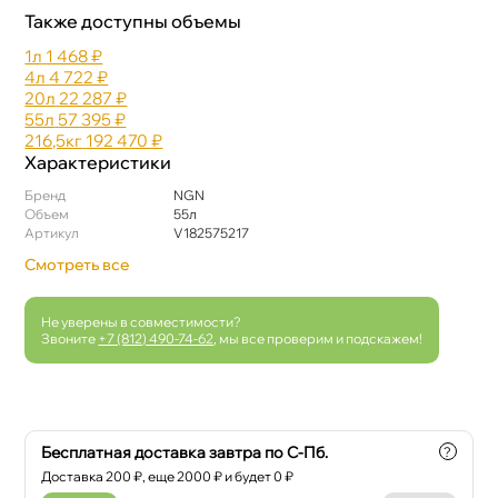
Также доступны объемы
1л
1 468 ₽
4л
4 722 ₽
20л
22 287 ₽
55л
57 395 ₽
216,5к
192 470 ₽
Характеристики
Бренд
NGN
Объем
55л
Артикул
V182575217
Смотреть все
Не уверены в совместимости?
Звоните
+7 (812) 490-74-62
, мы все проверим и подскажем!
Бесплатная доставка завтра по С-Пб.
?
Доставка
200
₽, еще
2000
₽ и будет 0 ₽