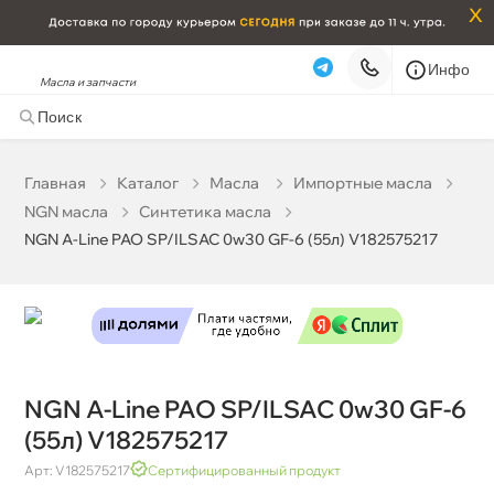
x
Инфо
Масла и запчасти
NGN A-Line PAO SP/ILSAC 0w30 GF-6 (55л) V182575217
57 394 ₽
корзину
60 415 ₽
Главная
Катало
Масла
Импортные масла
NGN масла
Синтетика масла
Бесплатная
Сегодня, 07.08 (при заказе от 2000₽)
NGN A-Line PAO SP/ILSAC 0w30 GF-6 (55л) V182575217
Срочная за 2 ч – 399 ₽
Сегодня, 07.08
Самовывоз
Сегодня
Карта
Список
NGN A-Line PAO SP/ILSAC 0w30 GF-6
(55л) V182575217
Арт: V182575217
Сертифицированный продукт