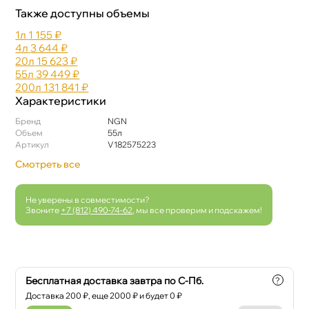
Также доступны объемы
1л
1 155 ₽
4л
3 644 ₽
20л
15 623 ₽
55л
39 449 ₽
200л
131 841 ₽
Характеристики
Бренд
NGN
Объем
55л
Артикул
V182575223
Смотреть все
Не уверены в совместимости?
Звоните
+7 (812) 490-74-62
, мы все проверим и подскажем!
Бесплатная доставка завтра по С-Пб.
?
Доставка
200
₽, еще
2000
₽ и будет 0 ₽