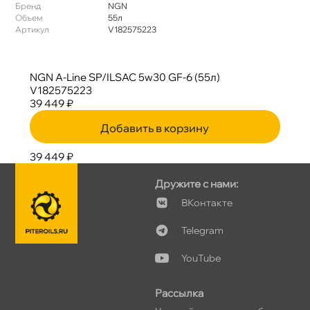
Бренд
NGN
Объем
55л
Артикул
V182575223
NGN A-Line SP/ILSAC 5w30 GF-6 (55л)
V182575223
39 449 ₽
Добавить в корзину
39 449 ₽
Дружите с нами:
Контакте
Telegram
YouTube
Рассылка