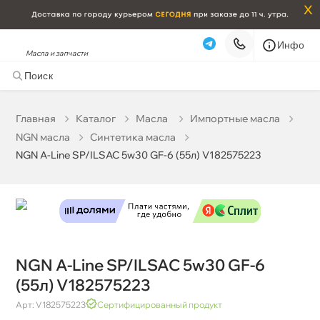
x
Инфо
Масла и запчасти
NGN A-Line SP/ILSAC 5w30 GF-6 (55л) V182575223
39 449 ₽
корзину
41 525 ₽
Главная
Катало
Масла
Импортные масла
NGN масла
Синтетика масла
Бесплатная
Завтра, 08.08 (при заказе от 2000₽)
NGN A-Line SP/ILSAC 5w30 GF-6 (55л) V182575223
Срочная за 2 ч – 399 ₽
Сегодня, 08.08
Самовывоз
Сегодня
Карта
Список
NGN A-Line SP/ILSAC 5w30 GF-6
(55л) V182575223
Арт: V182575223
Сертифицированный продукт