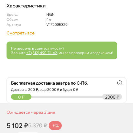
Характеристики
Бренд
NGN
Объем
4л
Артикул
V172085329
Смотреть все
Не уверены в совместимости?
Звоните
+7 (812) 490-74-62
, мы все проверим и подскажем!
Бесплатная доставка завтра по С-Пб.
?
Доставка
200
₽, еще
2000
₽ и будет 0 ₽
0
₽
2000 ₽
Ожидается через 3 дня
5 102 ₽
5 370 ₽
-5%