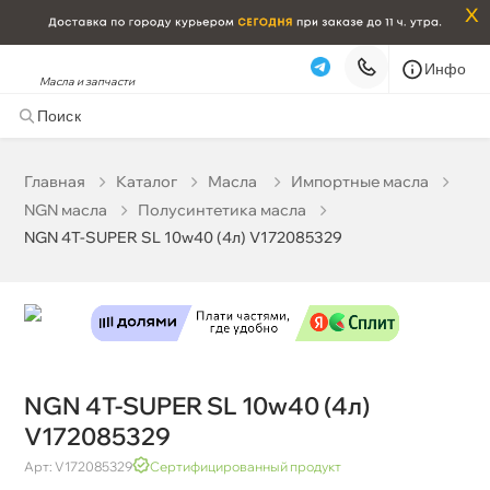
x
Инфо
Масла и запчасти
NGN 4T-SUPER SL 10w40 (4л) V172085329
5 102 ₽
корзину
5 370 ₽
Главная
Катало
Масла
Импортные масла
NGN масла
Полусинтетика масла
Бесплатная
Сегодня, 07.08 (при заказе от 2000₽)
NGN 4T-SUPER SL 10w40 (4л) V172085329
Срочная за 2 ч – 399 ₽
Сегодня, 07.08
Самовывоз
Сегодня
Карта
Список
NGN 4T-SUPER SL 10w40 (4л)
V172085329
Арт: V172085329
Сертифицированный продукт