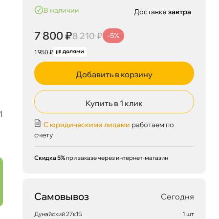
наличии
Доставка
завтра
7 800 ₽
8 210 ₽
-5%
1 950 ₽
Добавить в корзину
Купить в 1 клик
1
С юридическими лицами
работаем по
счету
Скидка 5%
при заказе через интернет-магазин
Самовывоз
Сегодня
Дунайский 27к1Б
1 шт