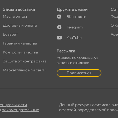
Заказ и доставка
Дружите с нами:
Сот
Масла оптом
Фра
Контакте
Доставка и оплата
О К
Telegram
озврат
Аре
YouTube
Гарантия качества
Рассылка
Контроль качества
Узнавайте первыми о
Защита от контрафакта
акциях и скидках:
Маркетплейс или сайт?
Подписаться
енциальности
,
Данный ресурс носит исключ
я
рекомендательные
офертой, определяемой полож