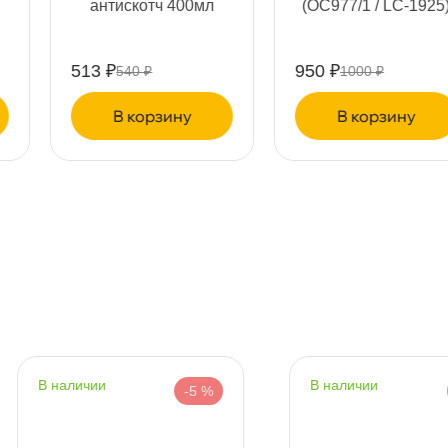
антискотч 400мл
(OC977/1 / LC-1925)
513 ₽
950 ₽
540 ₽
1000 ₽
т
корзину
корзину
т
т
наличии
наличии
-5 %
-5 %
т