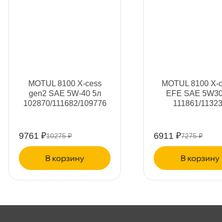
т
MOTUL 8100 X-cess
MOTUL 8100 X-clean
gen2 SAE 5W-40 5л
EFE SAE 5W30 4л
т
102870/111682/109776
111861/113230
9761 ₽
6911 ₽
10275 ₽
7275 ₽
т
корзину
корзину