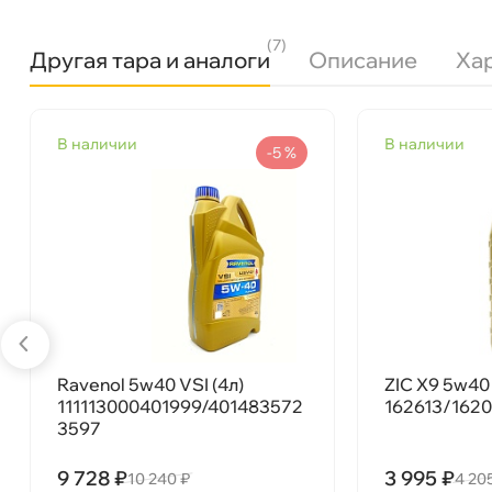
(7)
Другая тара и аналоги
Описание
Ха
язкость
5W-40
наличии
наличии
Бренд
MOTUL
-5 %
Тип масла
Синтетика
Допуски
MB 229.5, VW 502 00 / 505 00, BMW 
Спецификации
АСЕА А3/В3/B4
Объем
4л
Артикул
104256/109775/111858/112432
Применение
Двигатель
Ravenol 5w40 VSI (4л)
ZIC X9 5w40 
111113000401999/401483572
162613/162
3597
MOTUL 8100 X-cess gen2 SAE 5W-40 4л 1118
9 728 ₽
3 995 ₽
10 240 ₽
4 20