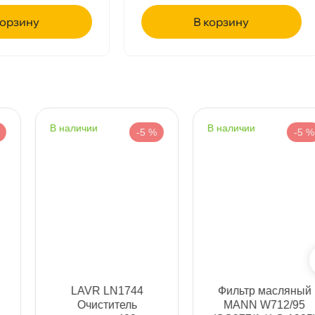
рзину
корзину
Срочная за 2 ч – 399 ₽
а, 09.08 (при заказе от 2000₽)
ня
наличии
наличии
-5 %
-5 %
т
т
LAVR LN1744
Фильтр масляный
т
Очиститель
MANN W712/95