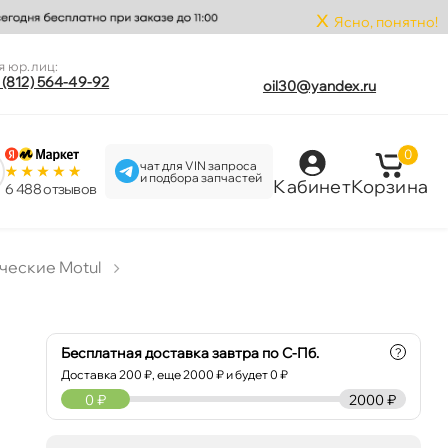
x
Ясно, понятно!
я юр.лиц:
 (812) 564-49-92
oil30@yandex.ru
0
чат для VIN запроса
и подбора запчастей
Кабинет
Корзина
6 488 отзыво
ческие Motul
Бесплатная доставка завтра по С-Пб.
?
Доставка
200
₽, еще
2000
₽ и будет 0 ₽
0
₽
2000 ₽