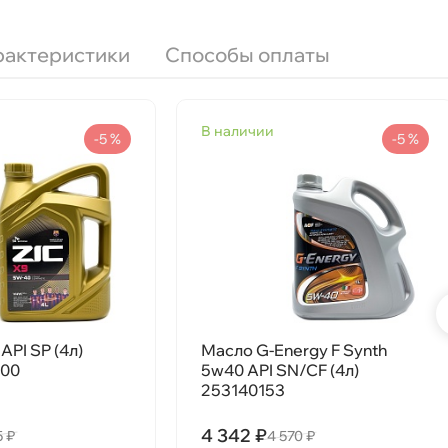
рактеристики
Способы оплаты
наличии
-5 %
-5 %
LL-01
API SP (4л)
Масло G-Energy F Synth
000
5w40 API SN/CF (4л)
253140153
58/112432
4 342 ₽
5 ₽
4 570 ₽