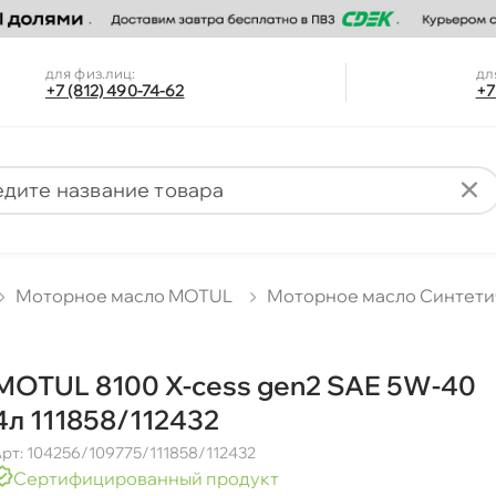
для физ.лиц:
дл
+7 (812) 490-74-62
+7
Моторное масло MOTUL
Моторное масло Синтети
MOTUL 8100 X-cess gen2 SAE 5W-40
4л 111858/112432
рт: 104256/109775/111858/112432
Сертифицированный продукт