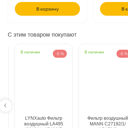
корзину
ко
Бесплатная
Завтр
С этим товаром покупают
Самовывоз
Сегод
наличии
наличии
-5 %
-5 %
ул. Салова, д. 30
1 ш
Пн-Пт
09.30 - 19.00
Сб-Вс
10.00 - 19.00
Сегодня, бесплатно
Богатырский пр. 12
2 ш
Пн–Вс
10:00 – 21:00
Сегодня, бесплатно
LYNXauto Фильтр
Фильтр воздушный
н. Обводного канала 115
2 ш
оздушный LA495
MANN C27192/1/