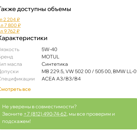
Также доступны объемы
л
2 204 ₽
4л
7 800 ₽
5л
9 762 ₽
Характеристики
язкость
5W-40
Бренд
MOTUL
Тип масла
Синтетика
Допуски
MB 229.5, VW 502 00 / 505 00, BMW LL-0
Спецификации
АСЕА А3/В3/B4
Смотреть все
Не уверены в совместимости?
Звоните
+7 (812) 490-74-62
, мы все проверим и
подскажем!