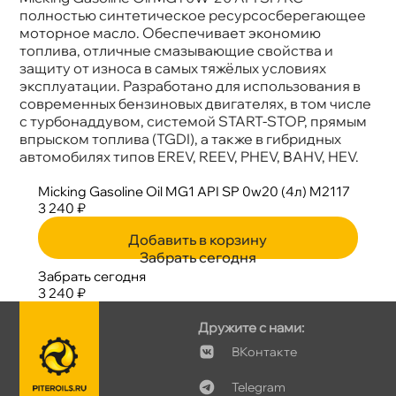
Бренд
Micking
полностью синтетическое ресурсосберегающее
Тип масла
Синтетика
моторное масло. Обеспечивает экономию
Объем
4л
топлива, отличные смазывающие свойства и
Артикул
M2117
защиту от износа в самых тяжёлых условиях
Применение
Двигатель
эксплуатации. Разработано для использования
современных бензиновых двигателях, в том числе
с турбонаддувом, системой START-STOP, прямым
прыском топлива (TGDI), а также в гибридных
автомобилях типов EREV, REEV, PHEV, BAHV, HEV.
Micking Gasoline Oil MG1 API SP 0w20 (4л) M2117
3 240 ₽
Добавить в корзину
Забрать сегодня
Забрать сегодня
3 240 ₽
Дружите с нами:
Контакте
Telegram