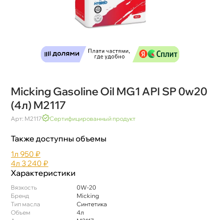
Micking Gasoline Oil MG1 API SP 0w20
(4л) M2117
Арт: M2117
Сертифицированный продукт
Также доступны объемы
1л
950 ₽
4л
3 240 ₽
Характеристики
язкость
0W-20
Бренд
Micking
Тип масла
Синтетика
Объем
4л