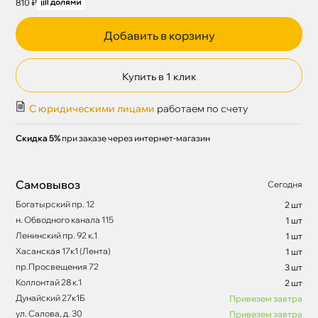
810 ₽
Добавить в корзину
Купить в 1 клик
С юридическими лицами
работаем по счету
Скидка 5%
при заказе через интернет-магазин
Самовывоз
Сегодня
Богатырский пр. 12
2 шт
н. Обводного канала 115
1 шт
Ленинский пр. 92 к.1
1 шт
Хасанская 17к1 (Лента)
1 шт
пр.Просвещения 72
3 шт
Коллонтай 28 к.1
2 шт
Дунайский 27к1Б
Привезем завтра
ул. Салова, д. 30
Привезем завтра