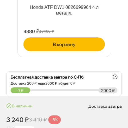
л
Honda ATF DW1 0826699964 4 л
Жи
металл.
9880 ₽
74
10400 ₽
корзину
Бесплатная доставка завтра по С-Пб.
?
Доставка
200
₽, еще
2000
₽ и будет 0 ₽
0
₽
2000 ₽
наличии
Доставка
завтра
3 240 ₽
3 410 ₽
-5%