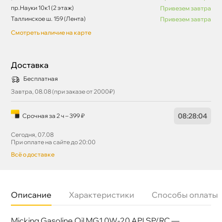
пр.Науки 10к1 (2 этаж)
Привезем завтра
Таллинское ш. 159 (Лента)
Привезем завтра
Смотреть наличие на карте
Доставка
Бесплатная
Завтра, 08.08 (при заказе от 2000₽)
08
:
28
:
04
Срочная за 2 ч – 399 ₽
Сегодня, 07.08
При оплате на сайте до 20:00
сё о доставке
Описание
Характеристики
Способы оплаты
Micking Gasoline Oil MG1 0W-20 API SP/RC —
язкость
0W-20