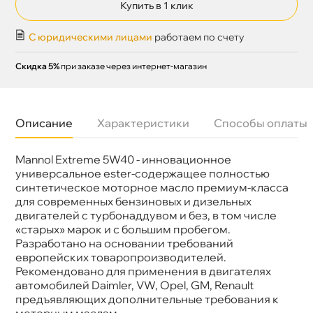
Купить в 1 клик
С юридическими лицами
работаем по счету
Скидка 5%
при заказе через интернет-магазин
Описание
Характеристики
Способы оплаты
Mannol Extreme 5W40 - инновационное
язкость
5W-40
Бренд
Mannol
универсальное ester-содержащее полностью
Тип масла
Синтетика
синтетическое моторное масло премиум-класса
Объем
20л
для современных бензиновых и дизельных
Артикул
1054
двигателей с турбонаддувом и без, в том числе
Применение
Двигатель
«старых» марок и с большим пробегом.
Разработано на основании требований
европейских товаропроизводителей.
Рекомендовано для применения в двигателях
автомобилей Daimler, VW, Opel, GM, Renault
предъявляющих дополнительные требования к
моторным маслам.