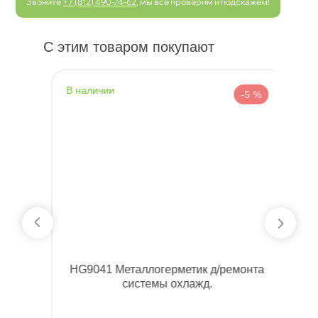
Звоните
+7 (812) 490-74-62
, мы все проверим и подскажем!
С этим товаром покупают
наличии
н
 %
-5 %
HG9041 Металлогерметик д/ремонта
V
системы охлажд.