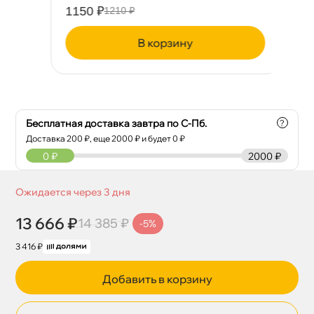
1150 ₽
79
1210 ₽
корзину
Бесплатная доставка завтра по С-Пб.
?
Доставка
200
₽, еще
2000
₽ и будет 0 ₽
0
₽
2000 ₽
Ожидается через 3 дня
13 666 ₽
14 385 ₽
-5%
3 416 ₽
Добавить в корзину