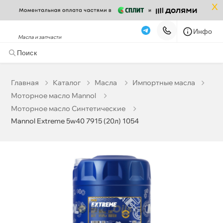
x
Инфо
Масла и запчасти
Mannol Extreme 5w40 7915 (20л) 1054
13 666 ₽
корзину
14 385 ₽
Главная
Катало
Масла
Импортные масла
Моторное масло Mannol
Бесплатная
Сегодня, 09.08 (при заказе от 2000₽)
Моторное масло Синтетические
Mannol Extreme 5w40 7915 (20л) 1054
Срочная за 2 ч – 399 ₽
Сегодня, 09.08
Самовывоз
Сегодня
Карта
Список