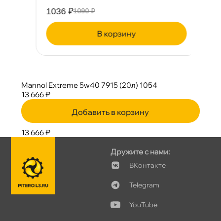
1036 ₽
9
1090 ₽
корзину
Mannol Extreme 5w40 7915 (20л) 1054
13 666 ₽
Добавить в корзину
13 666 ₽
Дружите с нами:
Контакте
Telegram
YouTube