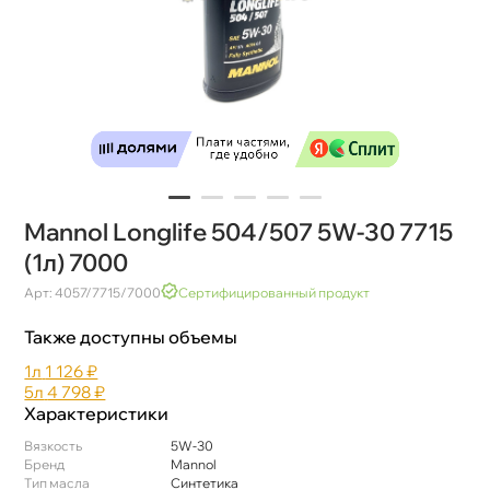
Mannol Longlife 504/507 5W-30 7715
(1л) 7000
Арт: 4057/7715/7000
Сертифицированный продукт
Также доступны объемы
1л
1 126 ₽
5л
4 798 ₽
Характеристики
язкость
5W-30
Бренд
Mannol
Тип масла
Синтетика