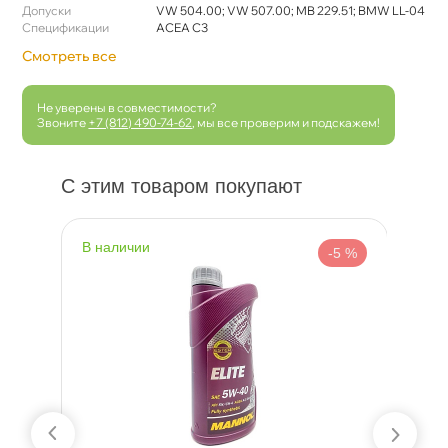
Допуски
VW 504.00; VW 507.00; MB 229.51; BMW LL-04
Спецификации
ACEA C3
Смотреть все
Не уверены в совместимости?
Звоните
+7 (812) 490-74-62
, мы все проверим и подскажем!
С этим товаром покупают
наличии
н
 %
-5 %