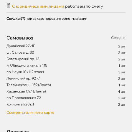
С юридическими лицами
работаем по счету
Скидка 5%
при заказе через интернет-магазин
Самовывоз
Сегодня
Дунайский 27к1Б
2 шт
ул. Салова, д. 30
2 шт
Богатырский пр. 12
2 шт
н. Обводного канала 115
1 шт
пр.Науки 10к1 (2 этаж)
3 шт
Ленинский пр. 92 к.1
2 шт
Таллинское ш. 159 (Лента)
1 шт
Хасанская 17к1 (Лента)
4 шт
пр.Просвещения 72
2 шт
Коллонтай 28 к.1
2 шт
Смотреть наличие на карте
Доставка