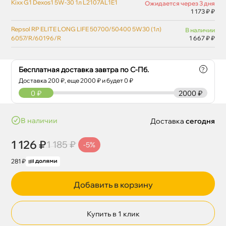
Kixx G1 Dexos1 5W-30 1л L2107AL1E1
Ожидается через 3 дня
1 173 ₽ ₽
Repsol RP ELITE LONG LIFE 50700/50400 5W30 (1л)
наличии
6057/R/60196/R
1 667 ₽ ₽
Бесплатная доставка завтра по С-Пб.
?
Доставка
200
₽, еще
2000
₽ и будет 0 ₽
0
₽
2000 ₽
наличии
Доставка
сегодня
1 126 ₽
1 185 ₽
-5%
281 ₽
Добавить в корзину
Купить в 1 клик