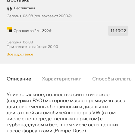
Бесплатная
Сегодня, 06.08 (при заказе от 2000₽)
11
:
10
:
22
Срочная за 2 ч – 399 ₽
Сегодня, 06.08
При оплате на сайте до 20:00
сё о доставке
Описание
Характеристики
Способы оплаты
Универсальное, полностью синтетическое
язкость
5W-30
Бренд
Mannol
(содержит PAO) моторное масло премиум-класса
Тип масла
Синтетика
для современных бензиновых и дизельных
Допуски
VW 504.00; VW 507.00; MB 229.51; BMW LL-04
двигателей автомобилей концерна VW (в том
Спецификации
ACEA C3
числе с непосредственным впрыском) с
Объем
1л
турбонаддувом и без, в том числе оснащенных
Артикул
4057/7715/7000
Применение
Двигатель
насос-форсунками (Pumpe-Düse).