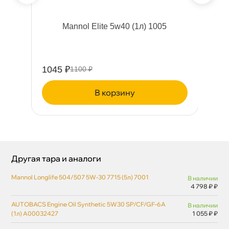
x
Mannol Elite 5w40 (1л) 1005
1045 ₽
36
1100 ₽
корзину
Другая тара и аналоги
Mannol Longlife 504/507 5W-30 7715 (5л) 7001
наличии
4 798 ₽ ₽
AUTOBACS Engine Oil Synthetic 5W30 SP/CF/GF-6A
наличии
(1л) A00032427
1 055 ₽ ₽