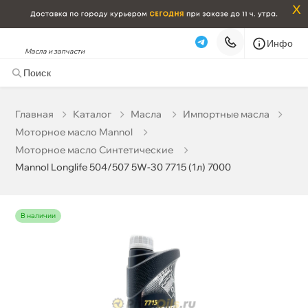
x
Инфо
Масла и запчасти
Mannol Longlife 504/507 5W-30 7715 (1л) 7000
1 126 ₽
корзину
1 185 ₽
Главная
Катало
Масла
Импортные масла
Моторное масло Mannol
Бесплатная
Сегодня, 06.08 (при заказе от 2000₽)
Моторное масло Синтетические
Mannol Longlife 504/507 5W-30 7715 (1л) 7000
Срочная за 2 ч – 399 ₽
Сегодня, 06.08
Самовывоз
Сегодня
наличии
Карта
Список