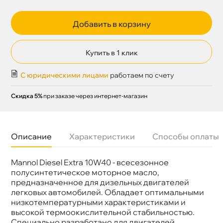
Добавить в корзину
Купить в 1 клик
С юридическими лицами
работаем по счету
Скидка 5%
при заказе через интернет-магазин
Описание
Характеристики
Способы оплаты
Mannol Diesel Extra 10W40 - всесезонное
Бренд
Mannol
Артикул
1281
полусинтетическое моторное масло,
предназначенное для дизельных двигателей
легковых автомобилей. Обладает оптимальными
низкотемпературными характеристиками и
ысокой термоокислительной стабильностью.
Специально разработано для двигателей,