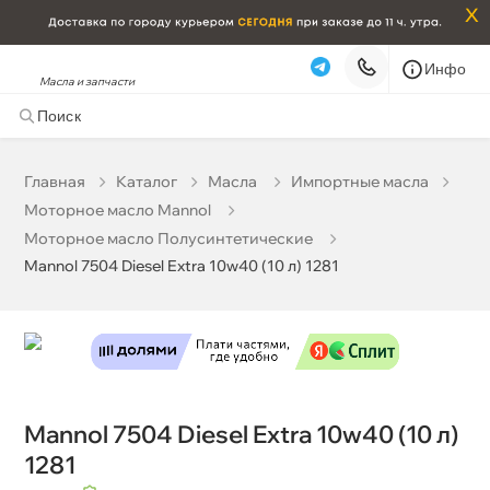
x
Инфо
Масла и запчасти
Mannol 7504 Diesel Extra 10w40 (10 л) 1281
0 ₽
корзину
0 ₽
Главная
Катало
Масла
Импортные масла
Моторное масло Mannol
Бесплатная
Сегодня, 09.08 (при заказе от 2000₽)
Моторное масло Полусинтетические
Mannol 7504 Diesel Extra 10w40 (10 л) 1281
Срочная за 2 ч – 399 ₽
Сегодня, 09.08
Самовывоз
Сегодня
Карта
Список
Mannol 7504 Diesel Extra 10w40 (10 л)
1281