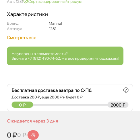
Арт: 1281
Сертифицированный продукт
Характеристики
Бренд
Mannol
Артикул
1281
Смотреть все
Не уверены в совместимости?
Звоните
+7 (812) 490-74-62
, мы все проверим и подскажем!
Бесплатная доставка завтра по С-Пб.
?
Доставка
200
₽, еще
2000
₽ и будет 0 ₽
0
₽
2000 ₽
Ожидается через 3 дня
0 ₽
0 ₽
-%