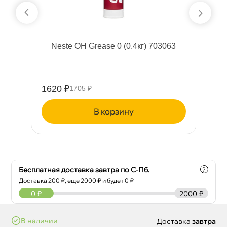
ий
Neste OH Grease 0 (0.4кг) 703063
F
1620 ₽
13
1705 ₽
корзину
Бесплатная доставка завтра по С-Пб.
?
Доставка
200
₽, еще
2000
₽ и будет 0 ₽
0
₽
2000 ₽
наличии
Доставка
завтра