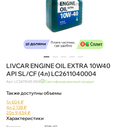
LIVCAR ENGINE OIL EXTRA 10W40
API SL/CF (4л) LC2611040004
Арт: LC2611040-004
Сертифицированный продукт
Также доступны объемы
1л
604 ₽
4л
2 138 ₽
20л
9 434 ₽
Характеристики
язкость
10W-40