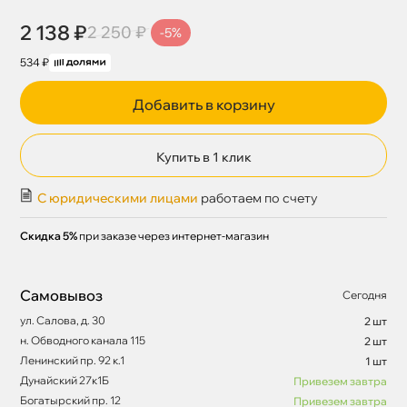
2 138 ₽
2 250 ₽
-5%
534 ₽
Добавить в корзину
Купить в 1 клик
С юридическими лицами
работаем по счету
Скидка 5%
при заказе через интернет-магазин
Самовывоз
Сегодня
ул. Салова, д. 30
2 шт
н. Обводного канала 115
2 шт
Ленинский пр. 92 к.1
1 шт
Дунайский 27к1Б
Привезем завтра
Богатырский пр. 12
Привезем завтра