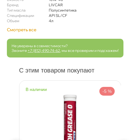
Бренд
LIVCAR
Тип масла
Полусинтетика
Спецификации
API SL/CF
Объем
4л
Смотреть все
Не уверены в совместимости?
Звоните
+7 (812) 490-74-62
, мы все проверим и подскажем!
С этим товаром покупают
наличии
н
 %
-5 %