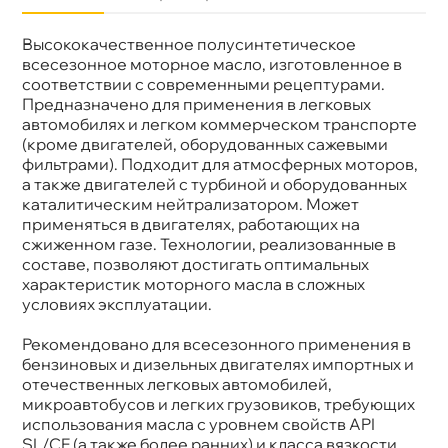
ысококачественное полусинтетическое
язкость
10W-40
Бренд
LIVCAR
сесезонное моторное масло, изготовленное
Тип масла
Полусинтетика
соответствии с современными рецептурами.
Спецификации
API SL/CF
Предназначено для применения в легковых
Объем
4л
автомобилях и легком коммерческом транспорте
Артикул
LC2611040-004
(кроме двигателей, оборудованных сажевыми
Применение
Двигатель
фильтрами). Подходит для атмосферных моторов,
а также двигателей с турбиной и оборудованных
каталитическим нейтрализатором. Может
применяться в двигателях, работающих на
сжиженном газе. Технологии, реализованные
составе, позволяют достигать оптимальных
характеристик моторного масла в сложных
условиях эксплуатации.
Рекомендовано для всесезонного применения
ензиновых и дизельных двигателях импортных и
отечественных легковых автомобилей,
микроавтобусов и легких грузовиков, требующих
использования масла с уровнем свойств API
SL/CF (а также более ранних) и класса вязкости