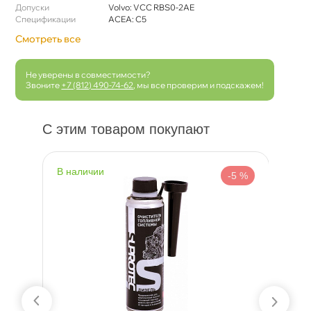
Допуски
Volvo: VCC RBS0-2AE
Спецификации
ACEA: C5
Смотреть все
Не уверены в совместимости?
Звоните
+7 (812) 490-74-62
, мы все проверим и подскажем!
С этим товаром покупают
наличии
н
 %
-5 %