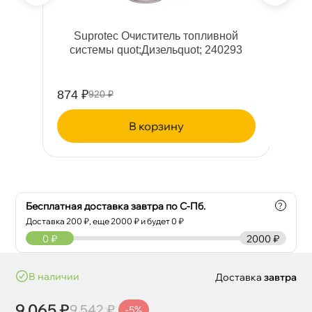
ное
Suprotec Очиститель топливной
системы quot;Дизельquot; 240293
874 ₽
40
920 ₽
корзину
Бесплатная доставка завтра по С-Пб.
?
Доставка
200
₽, еще
2000
₽ и будет 0 ₽
0
₽
2000 ₽
наличии
Доставка
завтра
9 065 ₽
9 542 ₽
-5%