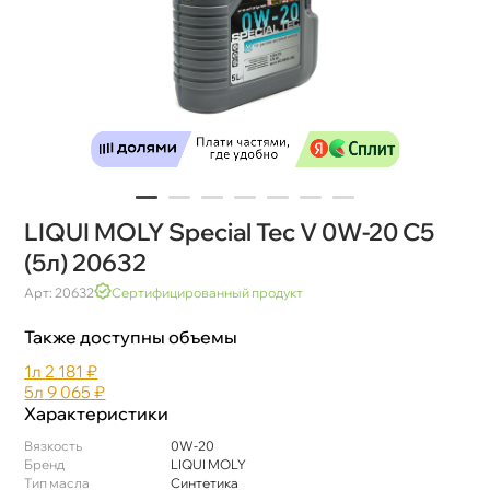
LIQUI MOLY Special Tec V 0W-20 C5
(5л) 20632
Арт: 20632
Сертифицированный продукт
Также доступны объемы
1л
2 181 ₽
5л
9 065 ₽
Характеристики
язкость
0W-20
Бренд
LIQUI MOLY
Тип масла
Синтетика