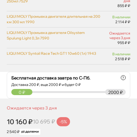
дня
250мл 7529
855 ₽ ₽
LIQUI MOLY Промывка двигателя длительная на 200
наличии
км 300 мл 1990
2 114 ₽ ₽
LIQUI MOLY Промывка двигателя Oilsystem
Ожидается
через 3 дня
Spulung Light 0,3л 7590
955 ₽ ₽
LIQUI MOLY Syntoil Race Tech GT1 10w60 (1л) 1943
наличии
2 518 ₽ ₽
Бесплатная доставка завтра по С-Пб.
?
Доставка
200
₽, еще
2000
₽ и будет 0 ₽
0
₽
2000 ₽
Ожидается через 3 дня
10 160 ₽
10 695 ₽
-5%
2 540 ₽