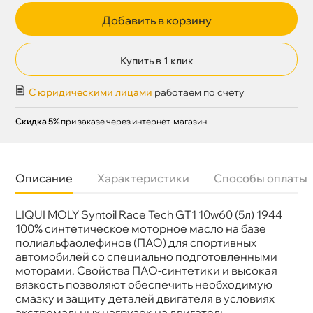
Добавить в корзину
Купить в 1 клик
С юридическими лицами
работаем по счету
Скидка 5%
при заказе через интернет-магазин
Описание
Характеристики
Способы оплаты
LIQUI MOLY Syntoil Race Tech GT1 10w60 (5л) 1944
язкость
10W-60
Бренд
LIQUI MOLY
100% синтетическое моторное масло на базе
Тип масла
Синтетика
полиальфаолефинов (ПАО) для спортивных
Допуски
Fiat: 9.55535-H3
автомобилей со специально подготовленными
Спецификации
API: CF/SL ACEA: A3/B4
моторами. Свойства ПАО-синтетики и высокая
Объем
5л
язкость позволяют обеспечить необходимую
Артикул
1944/8909
смазку и защиту деталей двигателя в условиях
экстремальных нагрузок на двигатель,