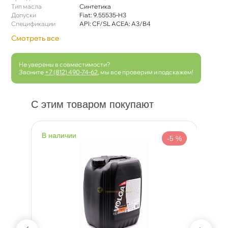
Тип масла
Синтетика
Допуски
Fiat: 9.55535-H3
Спецификации
API: CF/SL ACEA: A3/B4
Смотреть все
Не уверены в совместимости?
Звоните
+7 (812) 490-74-62
, мы все проверим и подскажем!
С этим товаром покупают
наличии
н
 %
-5 %