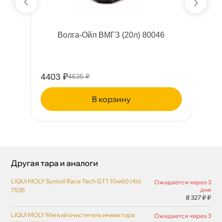
я
олга-Ойл ВМГЗ (20л) 80046
0
4403 ₽
11
4635 ₽
корзину
Другая тара и аналоги
LIQUI MOLY Syntoil Race Tech GT1 10w60 (4л)
Ожидается через 3
дня
7535
8 327 ₽ ₽
LIQUI MOLY Мягкий очиститель инжектора
Ожидается через 3