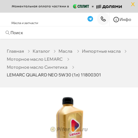
x
Инфо
Масла и запчасти
LEMARC QUALARD NEO 5W30 (1л) 11800301
1 164 ₽
корзину
1 225 ₽
Главная
Катало
Масла
Импортные масла
Моторное масло LEMARC
Бесплатная
Сегодня, 09.08 (при заказе от 2000₽)
Моторное масло Синтетика
LEMARC QUALARD NEO 5W30 (1л) 11800301
Срочная за 2 ч – 399 ₽
Сегодня, 09.08
Самовывоз
Сегодня
Карта
Список