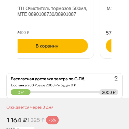
ов 500мл,
Масло ЛАДОГА ЭКО вакуумное ВМ-4
01087
(20л)
5762 ₽
6065 ₽
корзину
Бесплатная доставка завтра по С-Пб.
?
Доставка
200
₽, еще
2000
₽ и будет 0 ₽
0
₽
2000 ₽
Ожидается через 3 дня
1 164 ₽
1 225 ₽
-5%