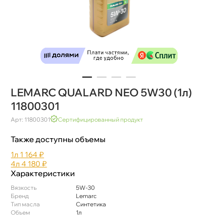
LEMARC QUALARD NEO 5W30 (1л)
11800301
Арт: 11800301
Сертифицированный продукт
Также доступны объемы
1л
1 164 ₽
4л
4 180 ₽
Характеристики
язкость
5W-30
Бренд
Lemarc
Тип масла
Синтетика
Объем
1л