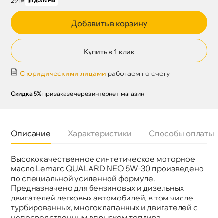
291 ₽
Добавить в корзину
Купить в 1 клик
С юридическими лицами
работаем по счету
Скидка 5%
при заказе через интернет-магазин
Описание
Характеристики
Способы оплаты
ысококачественное синтетическое моторное
язкость
5W-30
Бренд
Lemarc
масло Lemarc QUALARD NEO 5W-30 произведено
Тип масла
Синтетика
по специальной усиленной формуле.
Объем
1л
Предназначено для бензиновых и дизельных
Артикул
11800301
двигателей легковых автомобилей, в том числе
Применение
Двигатель
турбированных, многоклапанных и двигателей с
непосредственным впрыском топлива,