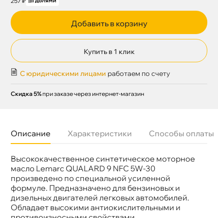
257 ₽
Добавить в корзину
Купить в 1 клик
С юридическими лицами
работаем по счету
Скидка 5%
при заказе через интернет-магазин
Описание
Характеристики
Способы оплаты
ысококачественное синтетическое моторное
язкость
5W-30
Бренд
Lemarc
масло Lemarc QUALARD 9 NFC 5W-30
Тип масла
Синтетика
произведено по специальной усиленной
Объем
1л
формуле. Предназначено для бензиновых и
Артикул
11790301
дизельных двигателей легковых автомобилей.
Применение
Двигатель
Обладает высокими антиокислительными и
противоизносными свойствами,