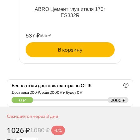
ABRO Цемент глушителя 170
W
2)
ES332R
537 ₽
38
565 ₽
корзину
Бесплатная доставка завтра по С-Пб.
?
Доставка
200
₽, еще
2000
₽ и будет 0 ₽
0
₽
2000 ₽
Ожидается через 3 дня
1 026 ₽
1 080 ₽
-5%