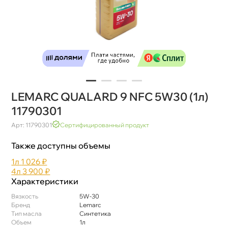
LEMARC QUALARD 9 NFC 5W30 (1л)
11790301
Арт: 11790301
Сертифицированный продукт
Также доступны объемы
1л
1 026 ₽
4л
3 900 ₽
Характеристики
язкость
5W-30
Бренд
Lemarc
Тип масла
Синтетика
Объем
1л