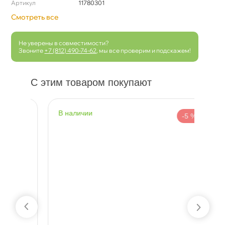
Артикул
11780301
Смотреть все
Не уверены в совместимости?
Звоните
+7 (812) 490-74-62
, мы все проверим и подскажем!
С этим товаром покупают
наличии
н
 %
-5 %