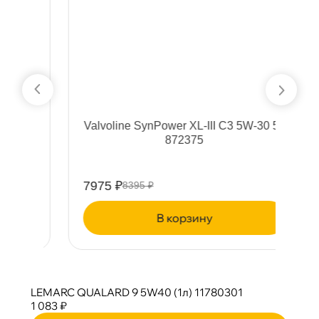
1л
Valvoline SynPower XL-III C3 5W-30 5л
872375
7975 ₽
5
8395 ₽
корзину
LEMARC QUALARD 9 5W40 (1л) 11780301
1 083 ₽