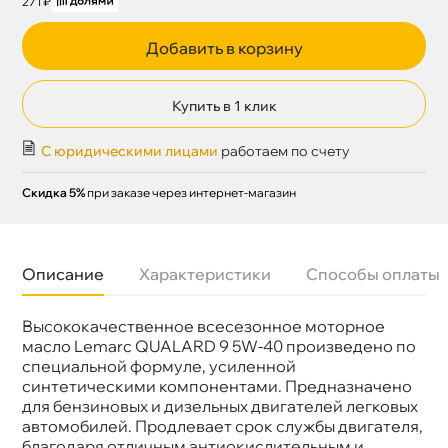
271 ₽
Добавить в корзину
Купить в 1 клик
С юридическими лицами
работаем по счету
Скидка 5%
при заказе через интернет-магазин
Описание
Характеристики
Способы оплаты
ысококачественное всесезонное моторное
язкость
5W-40
Бренд
Lemarc
масло Lemarc QUALARD 9 5W-40 произведено по
Тип масла
Синтетика
специальной формуле, усиленной
Объем
1л
синтетическими компонентами. Предназначено
Артикул
11780301
для бензиновых и дизельных двигателей легковых
Применение
Двигатель
автомобилей. Продлевает срок службы двигателя,
лагодаря отличным антиокислительным и