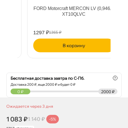
л)
FORD Motorcraft MERCON LV (0,946л)
о
XT10QLVC
1297 ₽
62
1365 ₽
корзину
Бесплатная доставка завтра по С-Пб.
?
Доставка
200
₽, еще
2000
₽ и будет 0 ₽
0
₽
2000 ₽
Ожидается через 3 дня
1 083 ₽
1 140 ₽
-5%