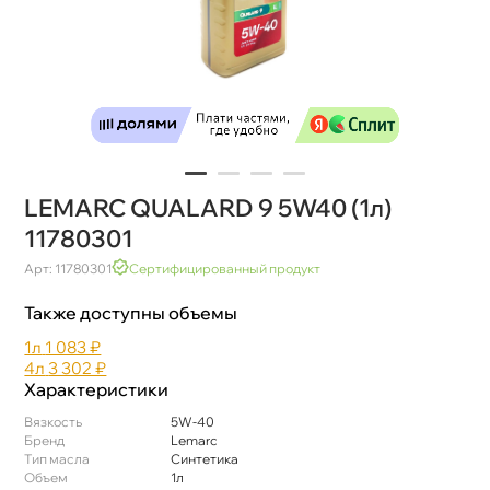
LEMARC QUALARD 9 5W40 (1л)
11780301
Арт: 11780301
Сертифицированный продукт
Также доступны объемы
1л
1 083 ₽
4л
3 302 ₽
Характеристики
язкость
5W-40
Бренд
Lemarc
Тип масла
Синтетика
Объем
1л