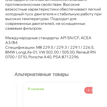
противоизносным свойствам. Высокие
язкостные характеристики обеспечивают легкий
холодный пуск двигателя и стабильную работу при
ысоких температурах. Подходит для
современных двигателей, не оснащенных
сажевым фильтром.
Международные стандарты: API SN/CF, ACEA
A3/B4
Спецификации: MB 229.5 / 229.3 / 229.1 / 226.5,
BMW LongLife-01, VW 502.00 / 505.00, Renault RN
0700 / 0710, Porsche A40, PSA B71 2296.
Альтернативные товары
наличии
н
%
-5 %