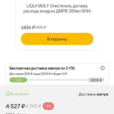
LIQUI MOLY Очиститель датчика
расхода воздуха ДМРВ 200мл 8044
1834 ₽
24
1930 ₽
корзину
Бесплатная доставка завтра по С-Пб.
?
Доставка
200
₽, еще
2000
₽ и будет 0 ₽
0
₽
2000 ₽
наличии
Доставка
завтра
4 527 ₽
4 765 ₽
-5%