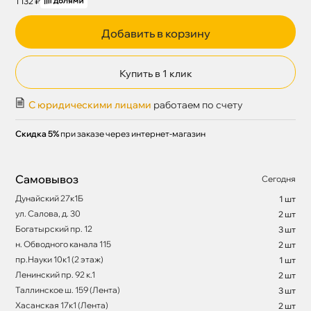
1 132 ₽
Добавить в корзину
Купить в 1 клик
С юридическими лицами
работаем по счету
Скидка 5%
при заказе через интернет-магазин
Самовывоз
Сегодня
Дунайский 27к1Б
1 шт
ул. Салова, д. 30
2 шт
Богатырский пр. 12
3 шт
н. Обводного канала 115
2 шт
пр.Науки 10к1 (2 этаж)
1 шт
Ленинский пр. 92 к.1
2 шт
Таллинское ш. 159 (Лента)
3 шт
Хасанская 17к1 (Лента)
2 шт