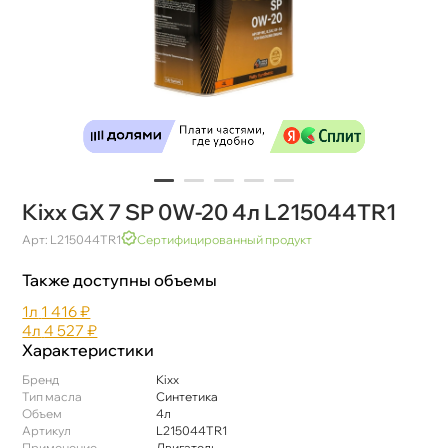
Kixx GX 7 SP 0W-20 4л L215044TR1
Арт: L215044TR1
Сертифицированный продукт
Также доступны объемы
1л
1 416 ₽
4л
4 527 ₽
Характеристики
Бренд
Kixx
Тип масла
Синтетика
Объем
4л
Артикул
L215044TR1
Применение
Двигатель