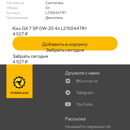
Тип масла
Синтетика
Объем
4л
Артикул
L215044TR1
Применение
Двигатель
Kixx GX 7 SP 0W-20 4л L215044TR1
4 527 ₽
Добавить в корзину
Забрать сегодня
Забрать сегодня
4 527 ₽
Дружите с нами:
Контакте
Telegram
YouTube
Рассылка
Узнавайте первыми о